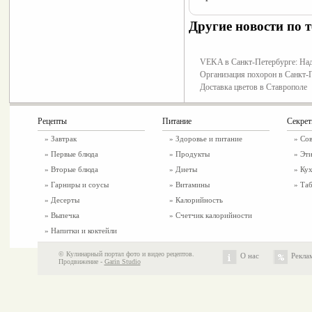
Другие новости по т
VEKA в Санкт-Петербурге: Над
Организация похорон в Санкт-
Доставка цветов в Ставрополе
Рецепты
Питание
Секре
»
Завтрак
»
Здоровье и питание
» Со
»
Первые блюда
» Продукты
» Эти
»
Вторые блюда
» Диеты
» Ку
»
Гарниры и соусы
» Витамины
» Таб
»
Десерты
» Калорийность
»
Выпечка
» Счетчик калорийности
»
Напитки и коктейли
© Кулинарный портал фото и видео рецептов.
О нас
Рекла
Продвижение -
Garin Studio