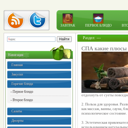
ЗАВТРАК
ПЕРВОЕ БЛЮДО
ВТ
Раздел: ---
СПА какие плюсы
Навигация
Главная
Закуски
Горячие блюда
- Первое блюдо
отдохнуть от суеты повседн
- Второе блюдо
2. Польза для здоровья. Ра
как массаж, ванны, сауна, бл
Салаты
психологическое состояние.
Десерты
3. Эстетическая привлекате
использованием натуральных