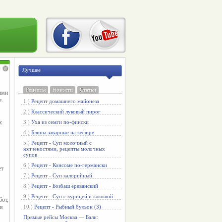
Лучшее
Рецепты
Новости
Статьи
ми 
. 
1.)
Рецепт домашнего майонеза
2.)
Классический луковый пирог
 
3.)
Уха из семги по-фински
4.)
Блины заварные на кефире
5.)
Рецепт - Суп молочный с
копченостями, рецепты молочных
супов
6.)
Рецепт - Консоме по-германски
т 
7.)
Рецепт - Суп калорийный
8.)
Рецепт - Бозбаш ереванский
9.)
Рецепт - Суп с курицей и клюквой
от, 
 
10.)
Рецепт - Рыбный бульон (3)
Прямые рейсы Москва — Бали: