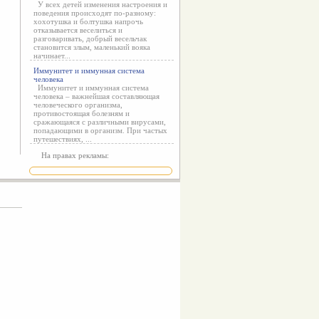
У всех детей изменения настроения и
поведения происходят по-разному:
хохотушка и болтушка напрочь
отказывается веселиться и
разговаривать, добрый весельчак
становится злым, маленький вояка
начинает...
Иммунитет и иммунная система
человека
Иммунитет и иммунная система
человека – важнейшая составляющая
человеческого организма,
противостоящая болезням и
сражающаяся с различными вирусами,
попадающими в организм. При частых
путешествиях, ...
На правах рекламы: