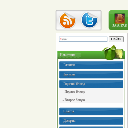
ЗАВТРАК
Навигация
Главная
Закуски
Горячие блюда
- Первое блюдо
- Второе блюдо
Салаты
Десерты