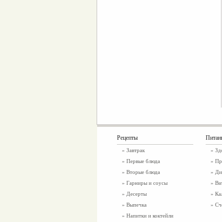
Рецепты
Питан
»
Завтрак
»
Зд
»
Первые блюда
» Пр
»
Вторые блюда
» Ди
»
Гарниры и соусы
» Ви
»
Десерты
» Ка
»
Выпечка
» Сч
»
Напитки и коктейли