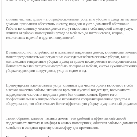
помещениях, создавая благоприятное пространство для жизни и работы.
клининг частных домов
- это профессиональная услуга по уборке и уходу за частны
домами, призванная обеспечить чистоту, порядок и уют в домашней обстановке.
Работы по клинингу частных домов могут включать в себя широкий спектр услуг,
начиная от уборки помещений и ухода за мебелью до чистки стекол, ковров,
текстильных изделий и других поверхностей.
В зависимости от потребностей и пожеланий владельцев домов, клининговая компани
может предоставлять как регулярные еженедельные/ежемесячные уборки, так и 
комплексные генеральные уборки и уход за домом после ремонта или строительства. 
Дополнительными услугами могут быть полировка мебели, чистка кухонной техники,
уборка территории вокруг дома, уход за садом и т.д.
Преимущества использования услуг клининга для частного дома включают в себя 
высокое качество работы, экономию времени и усилий владельцев, возможность 
поддержания чистоты и порядка в доме без лишних хлопот. Кроме того, 
профессиональные клинеры обычно используют специализированные средства и 
оборудование, что обеспечивает более эффективную уборку и улучшенный результат
Таким образом, клининг частных домов - это удобный и эффективный способ 
поддерживать чистоту и комфорт в жилых помещениях, облегчая заботы о домашнем
хозяйстве и создавая приятную атмосферу для проживания.