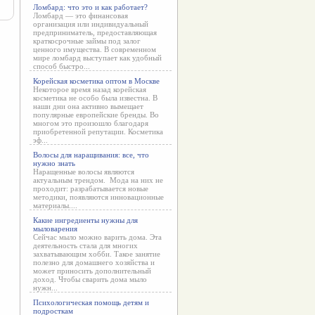
Ломбард: что это и как работает?
Ломбард — это финансовая
организация или индивидуальный
предприниматель, предоставляющая
краткосрочные займы под залог
ценного имущества. В современном
мире ломбард выступает как удобный
способ быстро...
Корейская косметика оптом в Москве
Некоторое время назад корейская
косметика не особо была известна. В
наши дни она активно вымещает
популярные европейские бренды. Во
многом это произошло благодаря
приобретенной репутации. Косметика
эф...
Волосы для наращивания: все, что
нужно знать
Наращенные волосы являются
актуальным трендом. Мода на них не
проходит: разрабатывается новые
методики, появляются инновационные
материалы....
Какие ингредиенты нужны для
мыловарения
Сейчас мыло можно варить дома. Эта
деятельность стала для многих
захватывающим хобби. Такое занятие
полезно для домашнего хозяйства и
может приносить дополнительный
доход. Чтобы сварить дома мыло
нужн...
Психологическая помощь детям и
подросткам