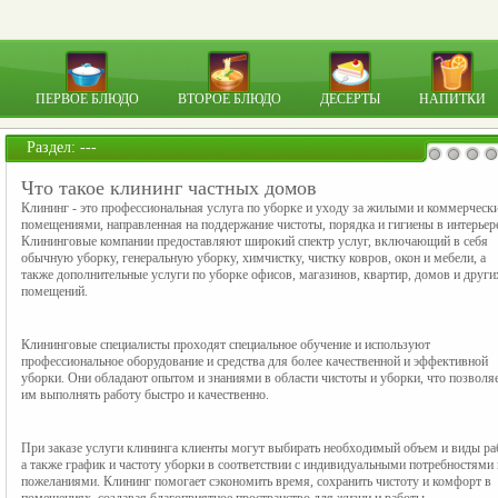
ПЕРВОЕ БЛЮДО
ВТОРОЕ БЛЮДО
ДЕСЕРТЫ
НАПИТКИ
Раздел: ---
Что такое клининг частных домов
Клининг - это профессиональная услуга по уборке и уходу за жилыми и коммерчески
помещениями, направленная на поддержание чистоты, порядка и гигиены в интерьере
Клининговые компании предоставляют широкий спектр услуг, включающий в себя 
обычную уборку, генеральную уборку, химчистку, чистку ковров, окон и мебели, а 
также дополнительные услуги по уборке офисов, магазинов, квартир, домов и других
помещений.
Клининговые специалисты проходят специальное обучение и используют 
профессиональное оборудование и средства для более качественной и эффективной 
уборки. Они обладают опытом и знаниями в области чистоты и уборки, что позволяе
им выполнять работу быстро и качественно.
При заказе услуги клининга клиенты могут выбирать необходимый объем и виды раб
а также график и частоту уборки в соответствии с индивидуальными потребностями и
пожеланиями. Клининг помогает сэкономить время, сохранить чистоту и комфорт в 