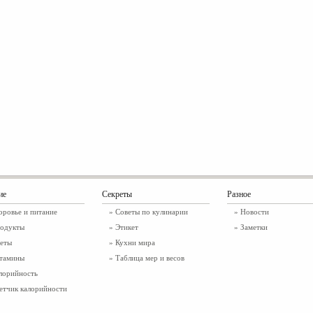
ие
Секреты
Разное
оровье и питание
» Советы по кулинарии
»
Новости
одукты
» Этикет
»
Заметки
еты
» Кухни мира
тамины
» Таблица мер и весов
лорийность
етчик калорийности