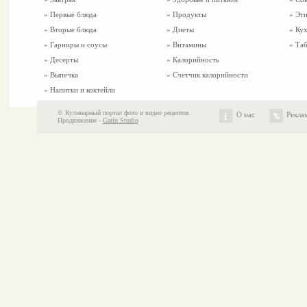
»
Первые блюда
» Продукты
» Эти
»
Вторые блюда
» Диеты
» Ку
»
Гарниры и соусы
» Витамины
» Таб
»
Десерты
» Калорийность
»
Выпечка
» Счетчик калорийности
»
Напитки и коктейли
© Кулинарный портал фото и видео рецептов.
О нас
Рекла
Продвижение -
Garin Studio