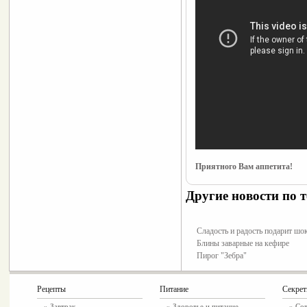
Приятного Вам аппетита!
Другие новости по т
Сладость и радость подарит шо
Блины заварные на кефире
Пирог "Зебра"
Рецепты
Питание
Секре
»
Завтрак
»
Здоровье и питание
» Со