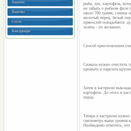
Напитки
рыба, лук, картофель, кот
не забыть о рыбном филе (
Выпечка
около 700 грамм; сливки и
молотый перец, белый пер
Соусы
пряностей понадобятся: д
зелень - по желанию.
Консервация
Способ приготовления ух
Сначала нужно очистить лу
промыть и нарезать крупн
Затем в кастрюлю выклады
картофель. До этого в ка
перца.
Теперь в кастрюлю нужно 
сантиметра выше уровня ка
Необходимо отметить, что