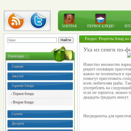
ЗАВТРАК
ПЕРВОЕ БЛЮДО
ВТ
Раздел:
Рецепты блюд на 
Уха из семги по-ф
Навигация
Известно множество вари
Главная
рецепт посвящен пригото
важно не полениться и пр
Закуски
помогут приготовить стоп
всем любителям рыбы. Так
Горячие блюда
употреблять на следующий 
если не терпится, можно п
- Первое блюдо
двадцать-тридцать минут.
- Второе блюдо
Салаты
Ингредиенты для приготов
Десерты