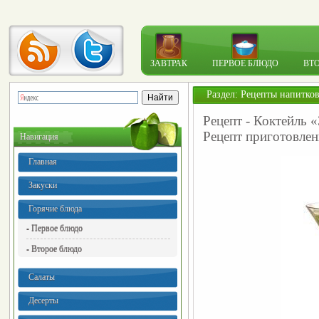
ЗАВТРАК
ПЕРВОЕ БЛЮДО
ВТ
Раздел:
Рецепты напитко
Рецепт - Коктейль 
Рецепт приготовлен
Навигация
Главная
Закуски
Горячие блюда
- Первое блюдо
- Второе блюдо
Салаты
Десерты