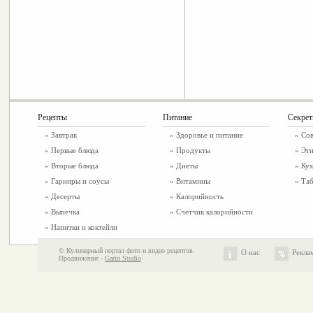
Рецепты
Питание
Секре
»
Завтрак
»
Здоровье и питание
» Со
»
Первые блюда
» Продукты
» Эт
»
Вторые блюда
» Диеты
» Ку
»
Гарниры и соусы
» Витамины
» Таб
»
Десерты
» Калорийность
»
Выпечка
» Счетчик калорийности
»
Напитки и коктейли
© Кулинарный портал фото и видео рецептов.
О нас
Рекла
Продвижение -
Garin Studio