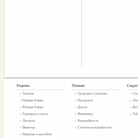
Рецепты
Питание
Секре
»
Завтрак
»
Здоровье и питание
» Со
»
Первые блюда
» Продукты
» Эти
»
Вторые блюда
» Диеты
» Ку
»
Гарниры и соусы
» Витамины
» Таб
»
Десерты
» Калорийность
»
Выпечка
» Счетчик калорийности
»
Напитки и коктейли