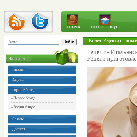
ЗАВТРАК
ПЕРВОЕ БЛЮДО
ВТ
Раздел:
Рецепты напитко
Рецепт - Итальянс
Рецепт приготовле
Навигация
Главная
Закуски
Горячие блюда
- Первое блюдо
- Второе блюдо
Салаты
Десерты