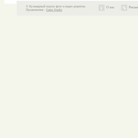
© Кулинарный портал фото и видео рецептов.
О нас
Рекла
Продвижение -
Garin Studio