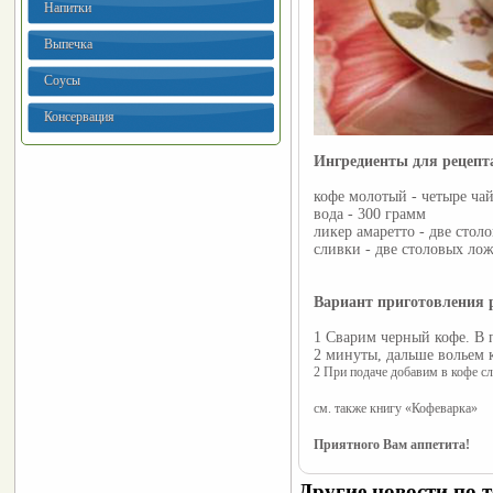
Напитки
Выпечка
Соусы
Консервация
Ингредиенты для рецеп
кофе молотый - четыре ч
вода - 300 грамм
ликер амаретто - две стол
сливки - две столовых ло
Вариант приготовления 
1 Сварим черный кофе. В 
2 минуты, дальше вольем 
2 При подаче добавим в кофе сл
см. также книгу «Кофеварка»
Приятного Вам аппетита!
Другие новости по т