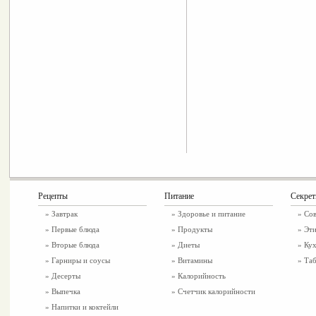
Рецепты
Питание
Секре
»
Завтрак
»
Здоровье и питание
» Со
»
Первые блюда
» Продукты
» Эти
»
Вторые блюда
» Диеты
» Ку
»
Гарниры и соусы
» Витамины
» Таб
»
Десерты
» Калорийность
»
Выпечка
» Счетчик калорийности
»
Напитки и коктейли