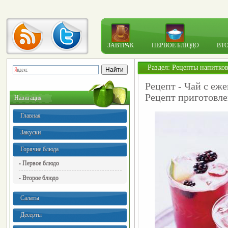
ЗАВТРАК
ПЕРВОЕ БЛЮДО
ВТ
Раздел:
Рецепты напитко
Рецепт - Чай с еж
Рецепт приготовле
Навигация
Главная
Закуски
Горячие блюда
- Первое блюдо
- Второе блюдо
Салаты
Десерты