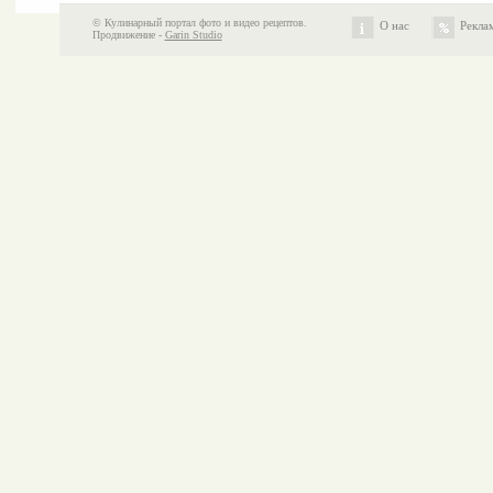
© Кулинарный портал фото и видео рецептов.
О нас
Рекла
Продвижение -
Garin Studio