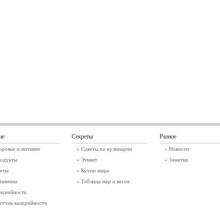
ие
Секреты
Разное
оровье и питание
» Советы по кулинарии
»
Новости
одукты
» Этикет
»
Заметки
еты
» Кухни мира
тамины
» Таблица мер и весов
лорийность
етчик калорийности