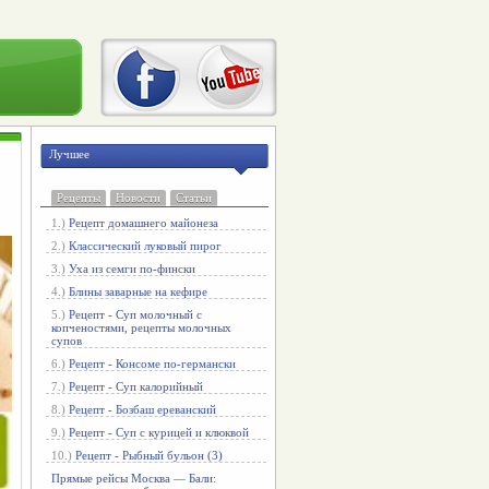
Лучшее
Рецепты
Новости
Статьи
1.)
Рецепт домашнего майонеза
2.)
Классический луковый пирог
3.)
Уха из семги по-фински
4.)
Блины заварные на кефире
5.)
Рецепт - Суп молочный с
копченостями, рецепты молочных
супов
6.)
Рецепт - Консоме по-германски
7.)
Рецепт - Суп калорийный
8.)
Рецепт - Бозбаш ереванский
9.)
Рецепт - Суп с курицей и клюквой
10.)
Рецепт - Рыбный бульон (3)
Прямые рейсы Москва — Бали: