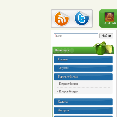
ЗАВТРАК
Навигация
Главная
Закуски
Горячие блюда
- Первое блюдо
- Второе блюдо
Салаты
Десерты