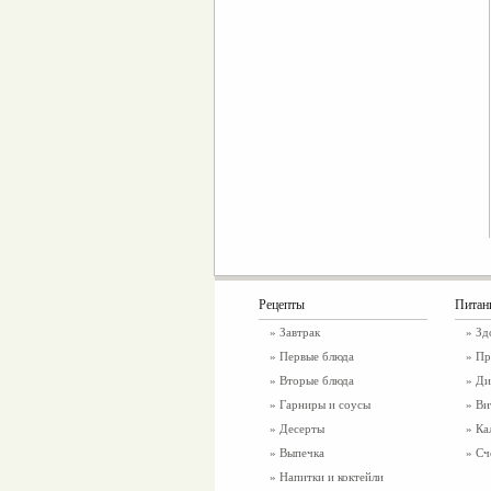
Рецепты
Питан
»
Завтрак
»
Зд
»
Первые блюда
» Пр
»
Вторые блюда
» Ди
»
Гарниры и соусы
» Ви
»
Десерты
» Ка
»
Выпечка
» Сч
»
Напитки и коктейли