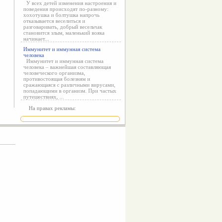
У всех детей изменения настроения и
поведения происходят по-разному:
хохотушка и болтушка напрочь
отказывается веселиться и
разговаривать, добрый весельчак
становится злым, маленький вояка
начинает...
Иммунитет и иммунная система
человека
Иммунитет и иммунная система
человека – важнейшая составляющая
человеческого организма,
противостоящая болезням и
сражающаяся с различными вирусами,
попадающими в организм. При частых
путешествиях, ...
На правах рекламы: