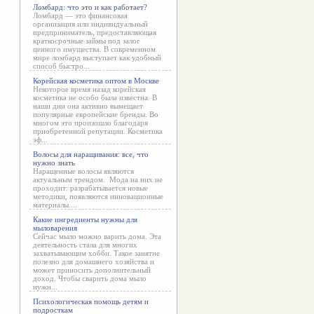
Ломбард: что это и как работает?
Ломбард — это финансовая
организация или индивидуальный
предприниматель, предоставляющая
краткосрочные займы под залог
ценного имущества. В современном
мире ломбард выступает как удобный
способ быстро...
Корейская косметика оптом в Москве
Некоторое время назад корейская
косметика не особо была известна. В
наши дни она активно вымещает
популярные европейские бренды. Во
многом это произошло благодаря
приобретенной репутации. Косметика
эф...
Волосы для наращивания: все, что
нужно знать
Наращенные волосы являются
актуальным трендом. Мода на них не
проходит: разрабатывается новые
методики, появляются инновационные
материалы....
Какие ингредиенты нужны для
мыловарения
Сейчас мыло можно варить дома. Эта
деятельность стала для многих
захватывающим хобби. Такое занятие
полезно для домашнего хозяйства и
может приносить дополнительный
доход. Чтобы сварить дома мыло
нужн...
Психологическая помощь детям и
подросткам