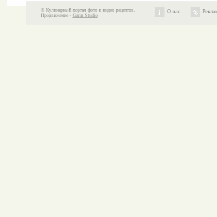
© Кулинарный портал фото и видео рецептов.
О нас
Рекла
Продвижение -
Garin Studio