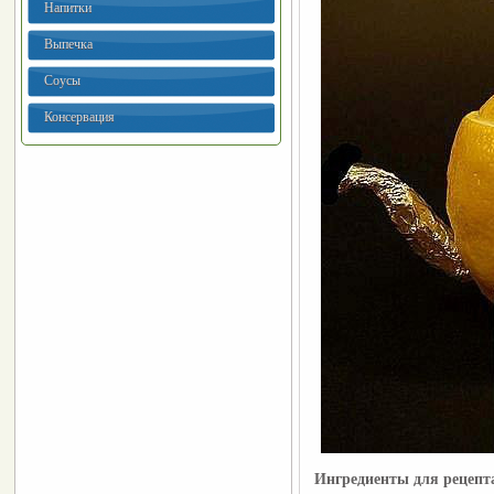
Напитки
Выпечка
Соусы
Консервация
Ингредиенты для рецеп