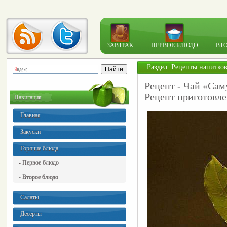
ЗАВТРАК
ПЕРВОЕ БЛЮДО
ВТ
Раздел:
Рецепты напитко
Рецепт - Чай «Сам
Рецепт приготовле
Навигация
Главная
Закуски
Горячие блюда
- Первое блюдо
- Второе блюдо
Салаты
Десерты