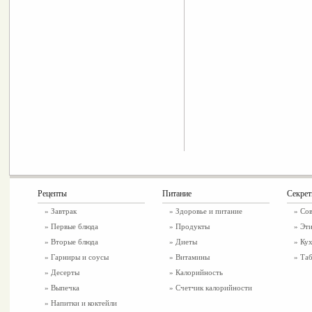
Рецепты
Питание
Секре
»
Завтрак
»
Здоровье и питание
» Со
»
Первые блюда
» Продукты
» Эти
»
Вторые блюда
» Диеты
» Ку
»
Гарниры и соусы
» Витамины
» Таб
»
Десерты
» Калорийность
»
Выпечка
» Счетчик калорийности
»
Напитки и коктейли