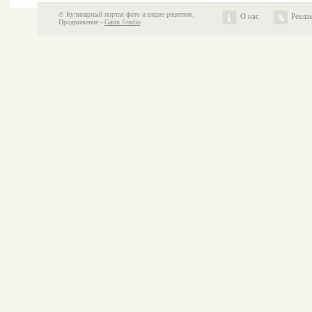
© Кулинарный портал фото и видео рецептов.
О нас
Рекла
Продвижение -
Garin Studio