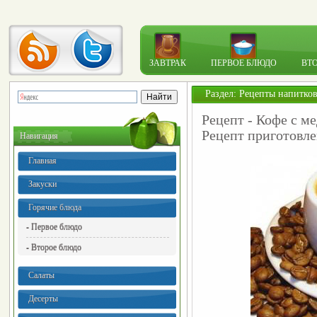
ЗАВТРАК
ПЕРВОЕ БЛЮДО
ВТ
Раздел:
Рецепты напитко
Рецепт - Кофе с м
Рецепт приготовле
Навигация
Главная
Закуски
Горячие блюда
- Первое блюдо
- Второе блюдо
Салаты
Десерты