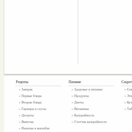
Рецепты
Питание
Секре
»
Завтрак
»
Здоровье и питание
» Со
»
Первые блюда
» Продукты
» Эти
»
Вторые блюда
» Диеты
» Ку
»
Гарниры и соусы
» Витамины
» Таб
»
Десерты
» Калорийность
»
Выпечка
» Счетчик калорийности
»
Напитки и коктейли