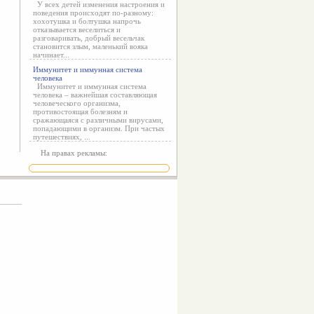
У всех детей изменения настроения и
поведения происходят по-разному:
хохотушка и болтушка напрочь
отказывается веселиться и
разговаривать, добрый весельчак
становится злым, маленький вояка
начинает...
Иммунитет и иммунная система
человека
Иммунитет и иммунная система
человека – важнейшая составляющая
человеческого организма,
противостоящая болезням и
сражающаяся с различными вирусами,
попадающими в организм. При частых
путешествиях, ...
На правах рекламы: