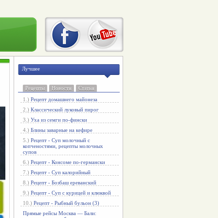
Лучшее
Рецепты
Новости
Статьи
1.)
Рецепт домашнего майонеза
2.)
Классический луковый пирог
3.)
Уха из семги по-фински
4.)
Блины заварные на кефире
5.)
Рецепт - Суп молочный с
копченостями, рецепты молочных
супов
6.)
Рецепт - Консоме по-германски
7.)
Рецепт - Суп калорийный
8.)
Рецепт - Бозбаш ереванский
9.)
Рецепт - Суп с курицей и клюквой
10.)
Рецепт - Рыбный бульон (3)
Прямые рейсы Москва — Бали: