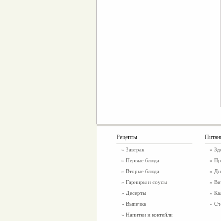
Рецепты
Питан
»
Завтрак
»
Зд
»
Первые блюда
» Пр
»
Вторые блюда
» Ди
»
Гарниры и соусы
» Ви
»
Десерты
» Ка
»
Выпечка
» Сч
»
Напитки и коктейли