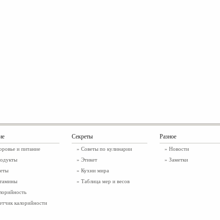
ие
Секреты
Разное
оровье и питание
» Советы по кулинарии
»
Новости
одукты
» Этикет
»
Заметки
еты
» Кухни мира
тамины
» Таблица мер и весов
лорийность
етчик калорийности