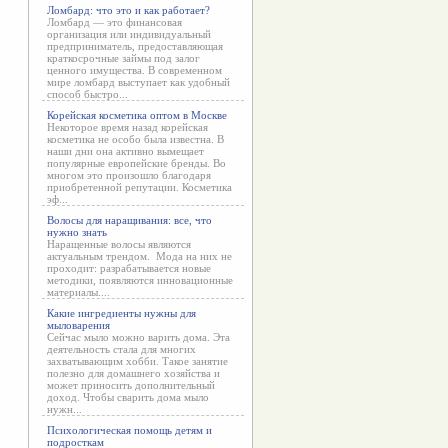
Ломбард: что это и как работает?
Ломбард — это финансовая
организация или индивидуальный
предприниматель, предоставляющая
краткосрочные займы под залог
ценного имущества. В современном
мире ломбард выступает как удобный
способ быстро...
Корейская косметика оптом в Москве
Некоторое время назад корейская
косметика не особо была известна. В
наши дни она активно вымещает
популярные европейские бренды. Во
многом это произошло благодаря
приобретенной репутации. Косметика
эф...
Волосы для наращивания: все, что
нужно знать
Наращенные волосы являются
актуальным трендом. Мода на них не
проходит: разрабатывается новые
методики, появляются инновационные
материалы....
Какие ингредиенты нужны для
мыловарения
Сейчас мыло можно варить дома. Эта
деятельность стала для многих
захватывающим хобби. Такое занятие
полезно для домашнего хозяйства и
может приносить дополнительный
доход. Чтобы сварить дома мыло
нужн...
Психологическая помощь детям и
подросткам