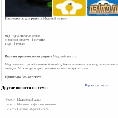
Ингредиенты для рецепта 
Медовый напиток
мед - одна столовая ложка
лимонная кислота - 1 щепотка
вода - 1 стакан
Вариант приготовления рецепта
Медовый напиток
Мед разведем горячей кипяченой водой, добавим лимонную кислоту, перемешаем и
охладим. Можно при подаче положим кусочки пищевого льда.
Приятного Вам аппетита!
Версия для печати
Другие новости по теме:
Рецепт - Малиновый санди
Рецепт - Молоко с кофе и мороженым
Рецепт - Напиток «Краса Севера