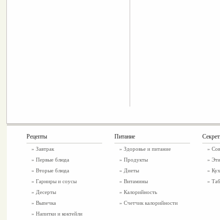
Рецепты
Питание
Секре
»
Завтрак
»
Здоровье и питание
» Со
»
Первые блюда
» Продукты
» Эти
»
Вторые блюда
» Диеты
» Ку
»
Гарниры и соусы
» Витамины
» Таб
»
Десерты
» Калорийность
»
Выпечка
» Счетчик калорийности
»
Напитки и коктейли