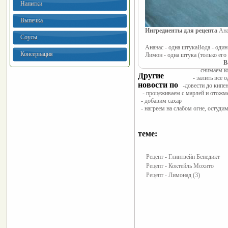
Напитки
Выпечка
Ингредиенты для рецепта 
Ана
Соусы
Ананас - одна штука
Вода - один
Консервация
Лимон - одна штука (только его 
В
- снимаем к
Другие
- залить все
новости по
-довести до кипе
- процеживаем с марлей и отожм
- добавим сахар
- нагреем на слабом огне, остуд
теме:
Рецепт - Глинтвейн Бенедикт
Рецепт - Коктейль Мохито
Рецепт - Лимонад (3)