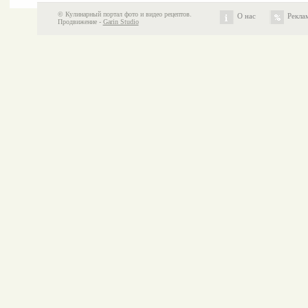
© Кулинарный портал фото и видео рецептов.
О нас
Рекла
Продвижение -
Garin Studio