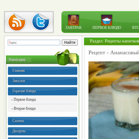
ЗАВТРАК
ПЕРВОЕ БЛЮДО
ВТ
Раздел:
Рецепты напитко
Рецепт - Ананасовы
Навигация
Главная
Закуски
Горячие блюда
- Первое блюдо
- Второе блюдо
Салаты
Десерты