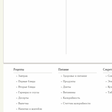
Рецепты
Питание
Секре
»
Завтрак
»
Здоровье и питание
» Со
»
Первые блюда
» Продукты
» Эти
»
Вторые блюда
» Диеты
» Ку
»
Гарниры и соусы
» Витамины
» Таб
»
Десерты
» Калорийность
»
Выпечка
» Счетчик калорийности
»
Напитки и коктейли