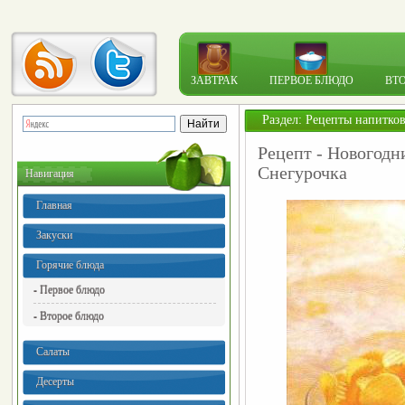
ЗАВТРАК
ПЕРВОЕ БЛЮДО
ВТ
Раздел:
Рецепты напитко
Рецепт - Новогодн
Снегурочка
Навигация
Главная
Закуски
Горячие блюда
- Первое блюдо
- Второе блюдо
Салаты
Десерты