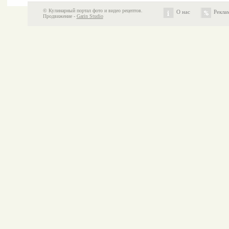
© Кулинарный портал фото и видео рецептов.
О нас
Рекла
Продвижение -
Garin Studio