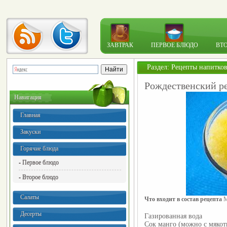
ЗАВТРАК
ПЕРВОЕ БЛЮДО
ВТ
Раздел:
Рецепты напитко
Рождественский р
Навигация
Главная
Закуски
Горячие блюда
- Первое блюдо
- Второе блюдо
Салаты
Что входит в состав рецепта 
М
Десерты
Газированная вода
Сок манго (можно с мякот