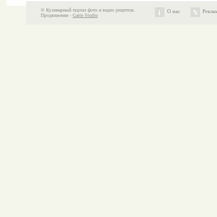
© Кулинарный портал фото и видео рецептов.
О нас
Рекла
Продвижение -
Garin Studio