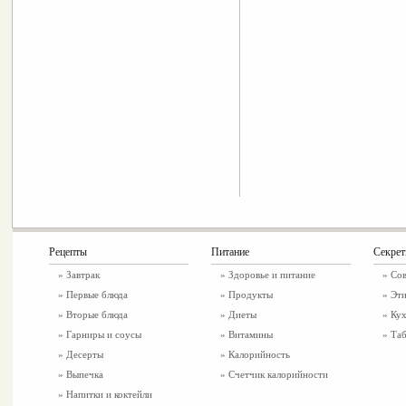
Рецепты
Питание
Секре
»
Завтрак
»
Здоровье и питание
» Со
»
Первые блюда
» Продукты
» Эти
»
Вторые блюда
» Диеты
» Ку
»
Гарниры и соусы
» Витамины
» Таб
»
Десерты
» Калорийность
»
Выпечка
» Счетчик калорийности
»
Напитки и коктейли