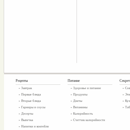
Рецепты
Питание
Секре
»
Завтрак
»
Здоровье и питание
» Со
»
Первые блюда
» Продукты
» Эти
»
Вторые блюда
» Диеты
» Ку
»
Гарниры и соусы
» Витамины
» Таб
»
Десерты
» Калорийность
»
Выпечка
» Счетчик калорийности
»
Напитки и коктейли