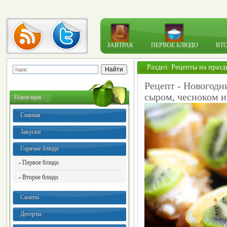
ЗАВТРАК
ПЕРВОЕ БЛЮДО
ВТ
Раздел:
Рецепты на празд
Рецепт - Новогодн
сыром, чесноком и
Навигация
Главная
Закуски
Горячие блюда
- Первое блюдо
- Второе блюдо
Салаты
Десерты