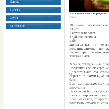
Напитки
Выпечка
Что входит в состав рецепта 
Н
киви
:
Соусы
300 грамм плавленого сыр
Консервация
3 киви
1 батон или багет
3 зубчика чеснока
майонез
листья салата – по – жела
половина лимона – по – 
Вариант приготовления реце
чесноком и киви
:
Заранее охлажденный плав
Продавить чеснок через че
Добавить майонеза, чтобы 
Нарезать тонкими кружоч
батон.
Если вы использовать лист
просушить.
На кусочки батона выложи
массу и разровнять поверх
Если без салата, то просто
положить кружки лимона 