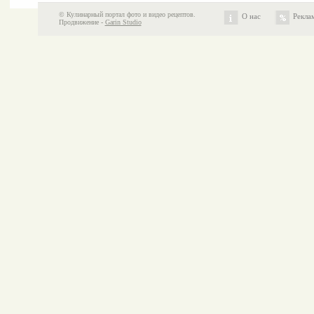
© Кулинарный портал фото и видео рецептов.
О нас
Рекла
Продвижение -
Garin Studio