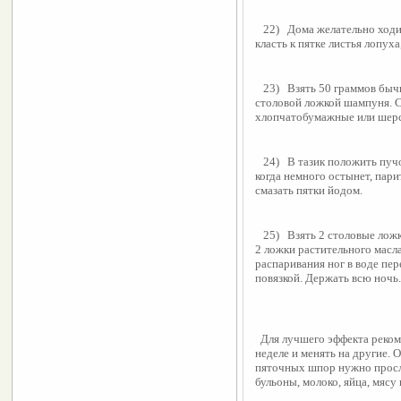
   22)   Дома желательно ходить в валенках на босу ногу. В валенки можно 
класть к пятке листья лопуха
   23)   Взять 50 граммов бычьей желчи, смешать с 50 граммами спирта и 
столовой ложкой шампуня. См
хлопчатобумажные или шерс
   24)   В тазик положить пучок соломы, залить крутым кипятком. Подождать, 
когда немного остынет, пари
смазать пятки йодом.
   25)   Взять 2 столовые ложки яблочного уксуса и полстакана воды, добавить 
2 ложки растительного масла
распаривания ног в воде пер
повязкой. Держать всю ночь.
  Для лучшего эффекта реко
неделе и менять на другие. 
пяточных шпор нужно просле
бульоны, молоко, яйца, мясу