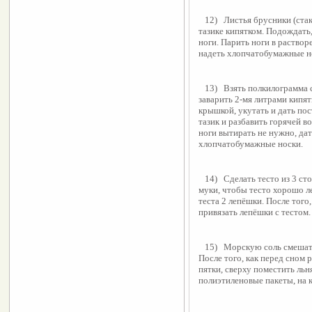
   12)   Листья брусники (стакан сушёных или 2-3 горсти свежих) запарить в 
тазике кипятком. Подождать,
ноги. Парить ноги в растворе
надеть хлопчатобумажные но
   13)   Взять полкилограмма свежих зелёных оболочек от грецких орехов, 
заварить 2-мя литрами кипят
крышкой, укутать и дать пос
тазик и разбавить горячей в
ноги вытирать не нужно, дат
хлопчатобумажные носки.
   14)   Сделать тесто из 3 столовых ложек мёда, 1 столовой ложки касторки и 
муки, чтобы тесто хорошо ле
теста 2 лепёшки. После того,
привязать лепёшки с тестом.
   15)   Морскую соль смешать с натуральным мёдом в равных количествах. 
После того, как перед сном р
пятки, сверху поместить ль
полиэтиленовые пакеты, на 