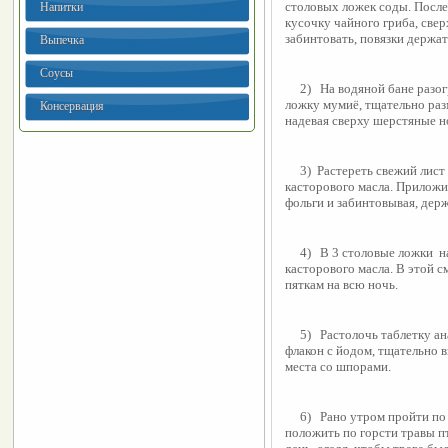
столовых ложек соды. После
Напитки
кусочку чайного гриба, свер
забинтовать, повязки держат
Выпечка
Соусы
     2)   На водяной бане разогреть полстакана мёда, добавить в него чайную 
ложку мумиё, тщательно раз
Консервация
надевая сверху шерстяные н
     3)  Растереть свежий лист лопуха, в кашицу налить 1 столовую ложку 
касторового масла. Приложит
фольги и забинтовывая, держ
     4)   В 3 столовые ложки  нашатырного спирта налить столовую ложку 
касторового масла. В этой с
пяткам на всю ночь.
     5)   Растолочь таблетку анальгина до порошка. Насыпать этот порошок во 
флакон с йодом, тщательно 
места со шпорами.
     6)   Рано утром пройти по росе босиком, затем надеть носки, в которые 
положить по горсти травы пт