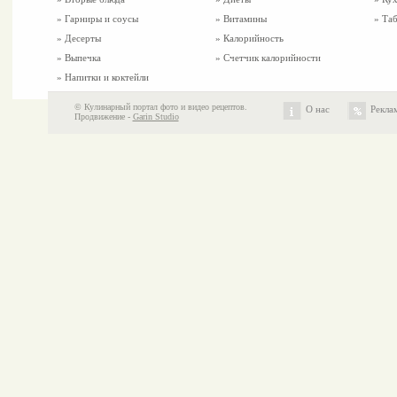
»
Гарниры и соусы
» Витамины
» Таб
»
Десерты
» Калорийность
»
Выпечка
» Счетчик калорийности
»
Напитки и коктейли
© Кулинарный портал фото и видео рецептов.
О нас
Рекла
Продвижение -
Garin Studio