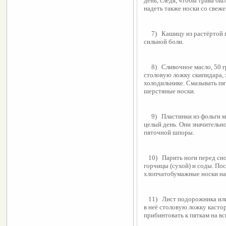
день, следя, чтобы трава бы
надеть также носки со свеже
     7)   Кашицу из растёртой головки чеснока прикладывать к пяткам при 
сильной боли.
     8)   Сливочное масло, 50 гр, растопить на водной бане. Добавить в него 
столовую ложку скипидара, 
холодильнике. Смазывать пя
шерстяные носки.
     9)   Пластинки из фольги можно вкладывать в носки к пятке и носить их 
целый день. Они значительн
пяточной шпоры.
   10)   Парить ноги перед сном в горячей воде с добавлением в неё по 3 ложки 
горчицы (сухой) и соды. Пос
хлопчатобумажные носки на
   11)   Лист подорожника или мать-и-мачехи измельчить до кашицы, добавить 
в неё столовую ложку касто
прибинтовать к пяткам на вс