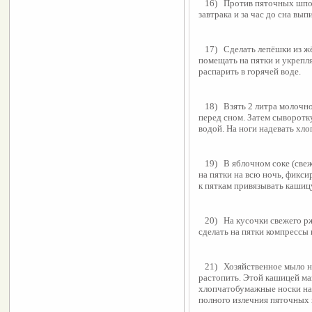
   16)   Против пяточных шпор хорошо помогает соевое молоко. Месяц вместо 
завтрака и за час до сна вып
   17)   Сделать лепёшки из жёлтой глины, смешанной с водой. Лепёшки 
помещать на пятки и укреплят
распарить в горячей воде.
   18)   Взять 2 литра молочной сыворотки, подогреть и парить в ней ноги 
перед сном. Затем сыворотку
водой. На ноги надевать хл
   19)   В яблочном соке (свежевыжатом) смочить салфетки и делать компрессы 
на пятки на всю ночь, фикси
к пяткам привязывать кашицу
   20)   На кусочки свежего ржаного хлеба налить по столовой ложке касторки, 
сделать на пятки компрессы 
   21)   Хозяйственное мыло натереть на тёрке, поставить на водяную баню и 
растопить. Этой кашицей маз
хлопчатобумажные носки на в
полного излечния пяточных