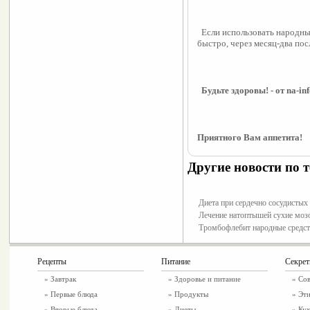
  Если использовать народн
быстро, через месяц-два по
  Будьте здоровы! - от na-inf
Приятного Вам аппетита!
Другие новости по т
Диета при сердечно сосудистых
Лечение натоптышей сухие моз
Тромбофлебит народные средст
Рецепты
Питание
Секре
»
Завтрак
»
Здоровье и питание
» Со
»
Первые блюда
» Продукты
» Эти
»
Вторые блюда
» Диеты
» Ку