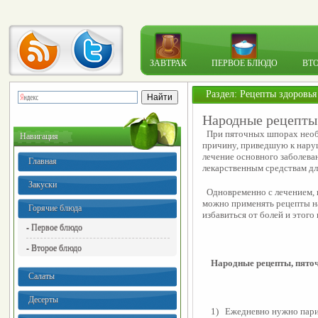
ЗАВТРАК
ПЕРВОЕ БЛЮДО
ВТ
Раздел:
Рецепты здоровья
Народные рецепты
  При пяточных шпорах необ
Навигация
причину, приведшую к наруш
лечение основного заболеван
Главная
лекарственным средствам дл
Закуски
  Одновременно с лечением,
можно применять рецепты на
Горячие блюда
избавиться от болей и этого
- Первое блюдо
- Второе блюдо
    Народные рецепты, пят
Салаты
Десерты
    1)   Ежедневно нужно пар