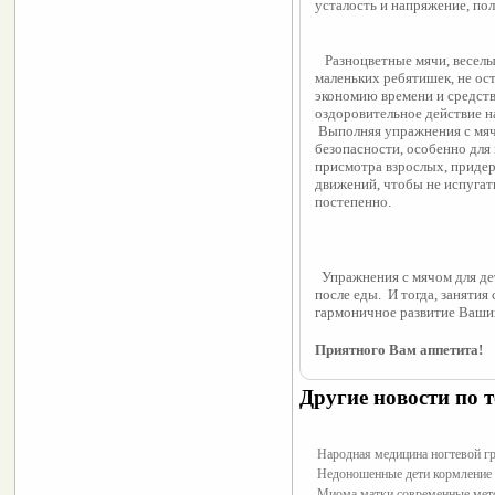
усталость и напряжение, пол
   Разноцветные мячи, веселые, приятные на ощупь, заинтересуют даже самых 
маленьких ребятишек, не ос
экономию времени и средств
оздоровительное действие на
 Выполняя упражнения с мячом, нужно соблюдать правила техники 
безопасности, особенно для 
присмотра взрослых, придер
движений, чтобы не испугат
постепенно.
  Упражнения с мячом для дет
после еды.  И тогда, занятия
гармоничное развитие Ваши
Приятного Вам аппетита!
Другие новости по т
Народная медицина ногтевой гр
Недоношенные дети кормление 
Миома матки современные мет