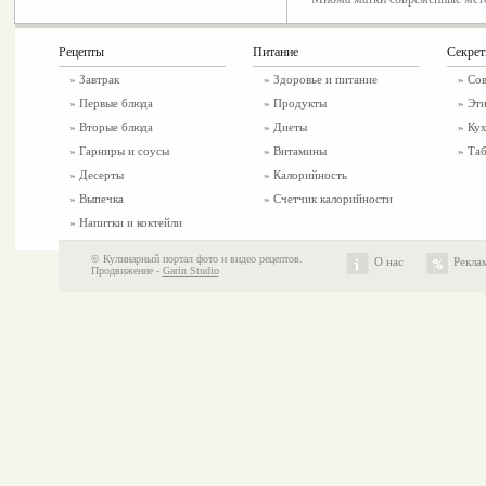
Рецепты
Питание
Секре
»
Завтрак
»
Здоровье и питание
» Со
»
Первые блюда
» Продукты
» Эти
»
Вторые блюда
» Диеты
» Ку
»
Гарниры и соусы
» Витамины
» Таб
»
Десерты
» Калорийность
»
Выпечка
» Счетчик калорийности
»
Напитки и коктейли
© Кулинарный портал фото и видео рецептов.
О нас
Рекла
Продвижение -
Garin Studio