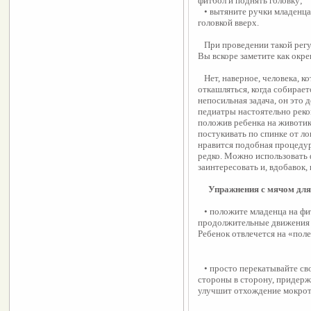
фитбол и поднять головку;
   • вытяните ручки младенца вперед и осторожно приподнимайте их вместе с 
головкой вверх.
   При проведении такой регулярной гимнастики с фитболом для младенцев, 
Вы вскоре заметите как окр
   Нет, наверное, человека, который бы не знал, что такое кашель, как трудно 
откашляться, когда собираетс
непосильная задача, он это 
педиатры настоятельно реко
положив ребенка на животик 
постукивать по спинке от ло
нравится подобная процедура
редко. Можно использовать 
заинтересовать и, вдобавок,
Упражнения с мячом для 
   • положите младенца на фитбол животом вниз и совершайте 
продолжительные движения в
Ребенок отвлечется на «поле
   • просто перекатывайте свое хохочущее чадо на фитболе вверх-вниз и из 
стороны в сторону, придержи
улучшит отхождение мокро