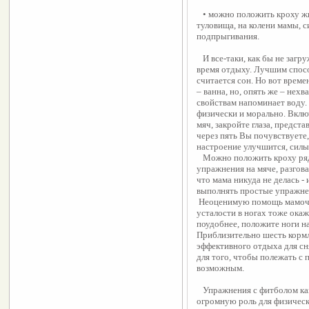
   • можно положить кроху животиком вниз так, чтобы голова находилась ниже 
туловища, на колени мамы, с
подпрыгивания.
   И все-таки, как бы не загружена была работой мама, все равно стоит уделять 
время отдыху. Лучшим способ
считается сон. Но вот времен
– ванна, но, опять же – нех
свойствам напоминает воду.
физически и морально. Вклю
мяч, закройте глаза, предста
через пять Вы почувствуете,
настроение улучшится, силы
   Можно положить кроху рядом с собой на игровой коврик, и, выполняя 
упражнения на мяче, разгова
что мама никуда не делась - 
выполнять простые упражнен
 Неоценимую помощь мамочкам, которые страдают болями и ощущением 
усталости в ногах тоже окаж
поудобнее, положите ноги на
Приблизительно шесть кормле
эффективного отдыха для сн
для того, чтобы полежать с 
возможным.
   Упражнения с фитболом как для младенцев, так и для их мам играют 
огромную роль для физическ