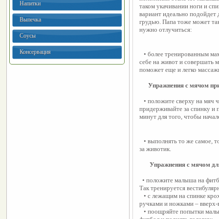
Напитки
таком укачивании ноги и сп
вариант идеально подойдет 
Выпечка
грудью. Папа тоже может так
нужно отлучиться:
Соусы
Консервация
   • более тренированным мамочкам можно лечь на спину, а кроху положить 
себе на живот и совершать 
поможет еще и легко массаж
      Упражнения с мячом пр
   • положите сверху на мяч чистую пеленку, младенца положите на животик, 
придерживайте за спинку и п
минут для того, чтобы начал
   • выполнять то же самое, только кроху положить на спинку и придерживать 
за животик.
Упражнения с мячом для
  • положите малыша на фитбо
Так тренируется вестибуляр
   • с лежащим на спинке крохой выполняйте самые простые движения 
ручками и ножками – вверх-в
   • поощряйте попытки малыша, лежащего на животике, опереться руками на 