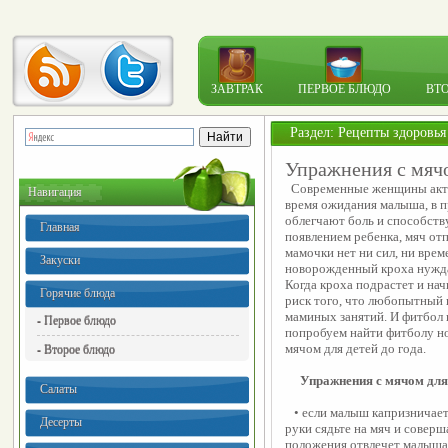
ЗАВТРАК
ПЕРВОЕ БЛЮДО
ВТ
Раздел:
Рецепты здоровья
Упражнения с мячо
  Современные женщины акти
Навигация
время ожидания малыша, в п
облегчают боль и способств
Главная
появлением ребенка, мяч отпр
мамочки нет ни сил, ни време
Закуски
новорожденный кроха нуждае
Когда кроха подрастет и нач
Горячие блюда
риск того, что любопытный 
маминых занятий. И фитбол 
- Первое блюдо
попробуем найти фитболу но
мячом для детей до года.
- Второе блюдо
Упражнения с мячом для 
Салаты
   • если малыш капризничает, долго не может успокоиться, возьмите кроху на 
Десерты
руки сядьте на мяч и совер
положения отвлечет малыша,