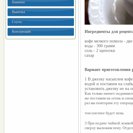
Напитки
Выпечка
Соусы
Ингредиенты для рецеп
Консервация
кофе мелкого помола - дв
вода - 300 грамм
соль - 2 щепотки
сахар
Вариант приготовления 
1 В джезву насыплем кофе,
водой и поставим на слабы
установить джезву не на о
Как только начнет поднимать
же поставим на огонь и снов
раз вы повторим эту операци
тем плотнее будет пена.
3 При подаче чайной ложкой 
сверху выложим пену. Отдел