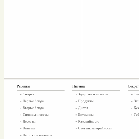
Рецепты
Питание
Секре
»
Завтрак
»
Здоровье и питание
» Со
»
Первые блюда
» Продукты
» Эти
»
Вторые блюда
» Диеты
» Ку
»
Гарниры и соусы
» Витамины
» Таб
»
Десерты
» Калорийность
»
Выпечка
» Счетчик калорийности
»
Напитки и коктейли