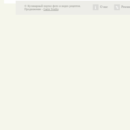
© Кулинарный портал фото и видео рецептов.
О нас
Рекла
Продвижение -
Garin Studio