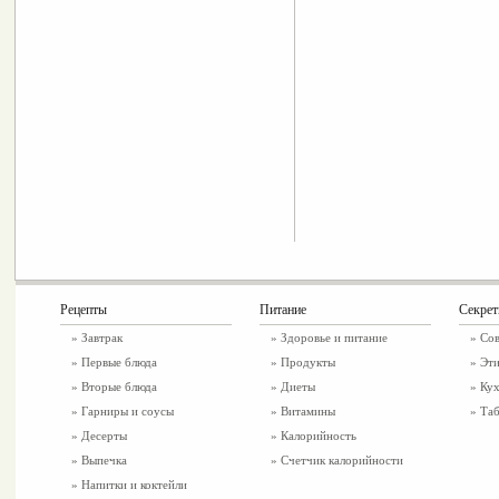
Рецепты
Питание
Секре
»
Завтрак
»
Здоровье и питание
» Со
»
Первые блюда
» Продукты
» Эти
»
Вторые блюда
» Диеты
» Ку
»
Гарниры и соусы
» Витамины
» Таб
»
Десерты
» Калорийность
»
Выпечка
» Счетчик калорийности
»
Напитки и коктейли