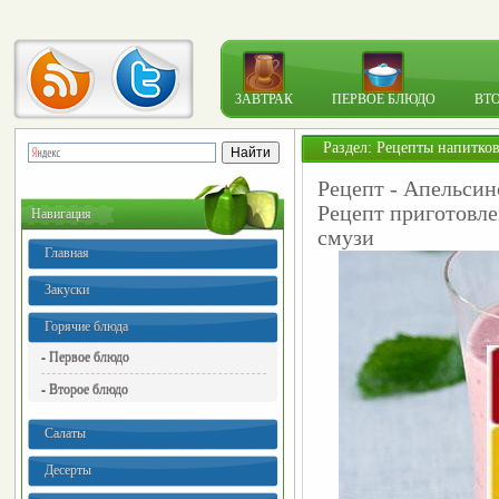
ЗАВТРАК
ПЕРВОЕ БЛЮДО
ВТ
Раздел:
Рецепты напитко
Рецепт - Апельси
Рецепт приготовл
Навигация
смузи
Главная
Закуски
Горячие блюда
- Первое блюдо
- Второе блюдо
Салаты
Десерты