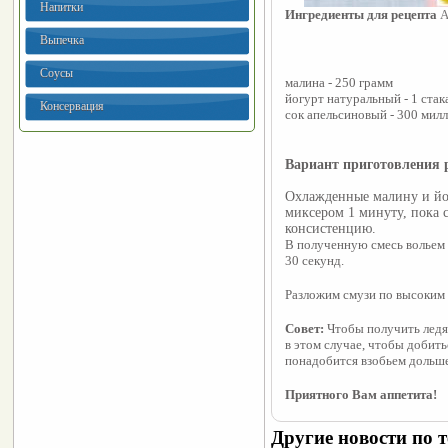
Напитки
Ингредиенты для рецепта 
А
Выпечка
Соусы
малина - 250 грамм
йогурт натуральный - 1 стак
Консервация
сок апельсиновый - 300 мил
Вариант приготовления 
Охлажденные малину и йог
миксером 1 минуту, пока 
консистенцию.
В полученную смесь вольем 
30 секунд.
Разложим смузи по высоким 
Совет:
 Чтобы получить ледя
в этом случае, чтобы добить
понадобится взобьем дольше
Приятного Вам аппетита!
Другие новости по т