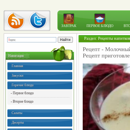
ЗАВТРАК
ПЕРВОЕ БЛЮДО
ВТ
Раздел:
Рецепты напитко
Рецепт - Молочны
Рецепт приготовл
Навигация
Главная
Закуски
Горячие блюда
- Первое блюдо
- Второе блюдо
Салаты
Десерты