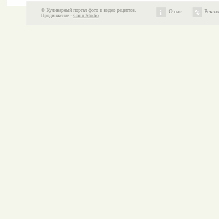
© Кулинарный портал фото и видео рецептов.
О нас
Рекла
Продвижение -
Garin Studio