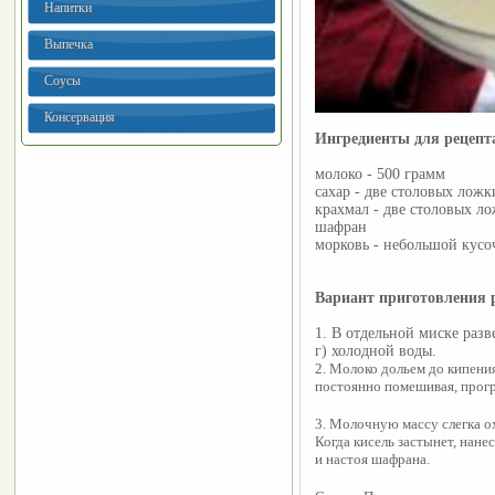
Напитки
Выпечка
Соусы
Консервация
Ингредиенты для рецеп
молоко - 500 грамм
сахар - две столовых ложк
крахмал - две столовых л
шафран
морковь - небольшой кусо
Вариант приготовления 
1. В отдельной миске раз
г) холодной воды.
2. Молоко дольем до кипения
постоянно помешивая, прог
3. Молочную массу слегка ох
Когда кисель застынет, нане
и настоя шафрана.