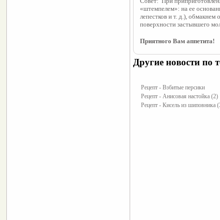
Совет:  При приприготовлен
«штемпелем»: на ее основани
лепестков и т. д.), обмакнем
поверхности застывшего мол
Приятного Вам аппетита!
Другие новости по т
Рецепт - Взбитые персики
Рецепт - Анисовая настойка (2)
Рецепт - Кисель из шиповника (