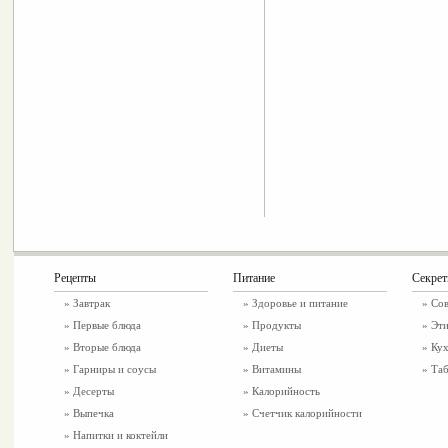
Рецепты
Питание
Секре
»
Завтрак
»
Здоровье и питание
» Со
»
Первые блюда
» Продукты
» Эти
»
Вторые блюда
» Диеты
» Ку
»
Гарниры и соусы
» Витамины
» Таб
»
Десерты
» Калорийность
»
Выпечка
» Счетчик калорийности
»
Напитки и коктейли