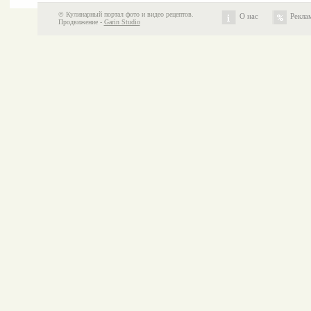
© Кулинарный портал фото и видео рецептов.
О нас
Рекла
Продвижение -
Garin Studio