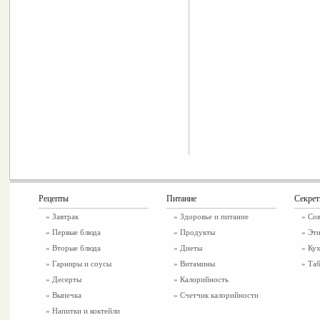
Рецепты
Питание
Секре
»
Завтрак
»
Здоровье и питание
» Со
»
Первые блюда
» Продукты
» Эти
»
Вторые блюда
» Диеты
» Ку
»
Гарниры и соусы
» Витамины
» Таб
»
Десерты
» Калорийность
»
Выпечка
» Счетчик калорийности
»
Напитки и коктейли