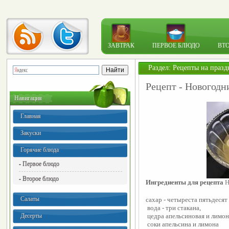
ЗАВТРАК
ПЕРВОЕ БЛЮДО
ВТ
Раздел:
Рецепты на празд
Рецепт - Новогод
Навигация
Главная
Закуски
Горячие блюда
- Первое блюдо
- Второе блюдо
Ингредиенты для рецепта 
Н
Салаты
сахар - четыреста пятьдесят
 вода - три стакана,
Десерты
 цедра апельсиновая и лимо
 соки апельсина и лимона 