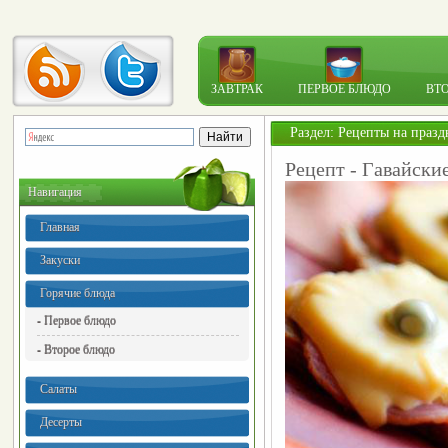
ЗАВТРАК
ПЕРВОЕ БЛЮДО
ВТ
Раздел:
Рецепты на празд
Рецепт - Гавайски
Навигация
Главная
Закуски
Горячие блюда
- Первое блюдо
- Второе блюдо
Салаты
Десерты