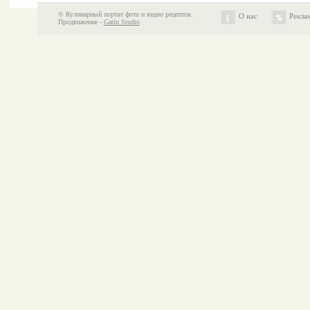
© Кулинарный портал фото и видео рецептов.
О нас
Рекла
Продвижение -
Garin Studio