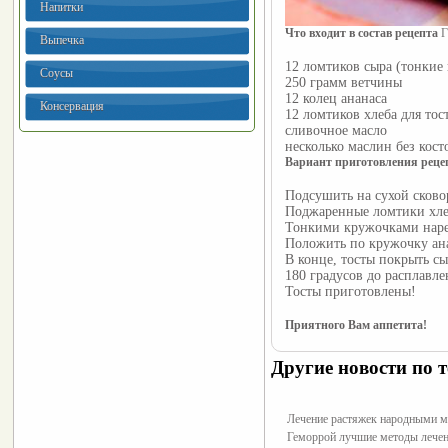
Напитки
Что входит в состав рецепта
 
Выпечка
12 ломтиков сыра (тонкие
Соусы
250 грамм ветчины
12 колец ананаса
Консервация
12 ломтиков хлеба для тос
сливочное масло
несколько маслин без кост
Вариант приготовления реце
Подсушить на сухой сковор
Поджаренные ломтики хле
Тонкими кружочками нарез
Положить по кружочку анан
В конце, тосты покрыть сы
180 градусов до расплавле
Тосты приготовлены!
Приятного Вам аппетита!
Другие новости по т
Лечение растяжек народными 
Геморрой лучшие методы лече