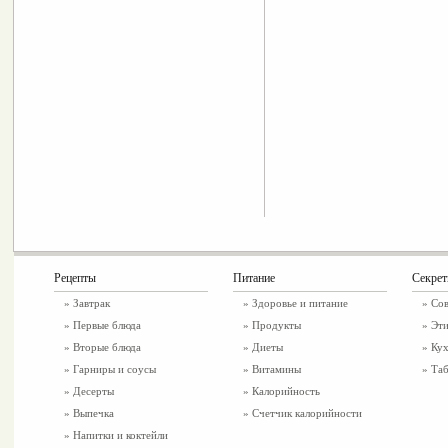
Рецепты
Питание
Секре
»
Завтрак
»
Здоровье и питание
» Со
»
Первые блюда
» Продукты
» Эти
»
Вторые блюда
» Диеты
» Ку
»
Гарниры и соусы
» Витамины
» Таб
»
Десерты
» Калорийность
»
Выпечка
» Счетчик калорийности
»
Напитки и коктейли