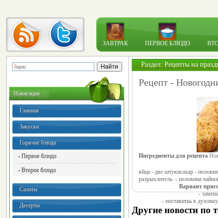
ЗАВТРАК
ПЕРВОЕ БЛЮДО
ВТ
Раздел:
Рецепты на празд
Рецепт - Новогод
Навигация
Главная
Закуски
Горячие блюда
- Первое блюдо
Ингредиенты для рецепта 
Но
- Второе блюдо
яйца - две штуки
сахар - половин
разрыхлитель - половина чайно
Вариант приг
Салаты
- замеш
- поставитьь в духовк
Десерты
Другие новости по т