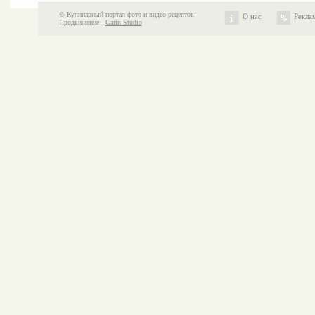
© Кулинарный портал фото и видео рецептов.
О нас
Рекла
Продвижение -
Garin Studio