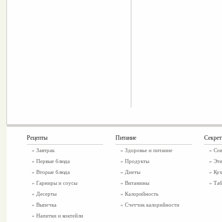
Рецепты
Питание
Секре
»
Завтрак
»
Здоровье и питание
» Со
»
Первые блюда
» Продукты
» Эти
»
Вторые блюда
» Диеты
» Ку
»
Гарниры и соусы
» Витамины
» Таб
»
Десерты
» Калорийность
»
Выпечка
» Счетчик калорийности
»
Напитки и коктейли