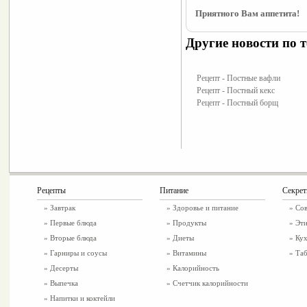
Приятного Вам аппетита!
Другие новости по т
Рецепт - Постные вафли
Рецепт - Постный кекс
Рецепт - Постный борщ
Рецепты
Питание
Секре
»
Завтрак
»
Здоровье и питание
» Со
»
Первые блюда
» Продукты
» Эти
»
Вторые блюда
» Диеты
» Ку
»
Гарниры и соусы
» Витамины
» Таб
»
Десерты
» Калорийность
»
Выпечка
» Счетчик калорийности
»
Напитки и коктейли