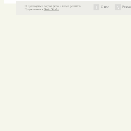
© Кулинарный портал фото и видео рецептов.
О нас
Рекла
Продвижение -
Garin Studio