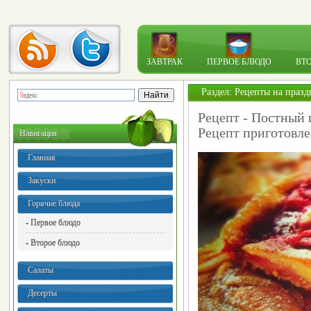
ЗАВТРАК
ПЕРВОЕ БЛЮДО
ВТ
Раздел:
Рецепты на празд
Рецепт - Постный 
Рецепт приготовле
Навигация
Главная
Закуски
Горячие блюда
- Первое блюдо
- Второе блюдо
Салаты
Десерты