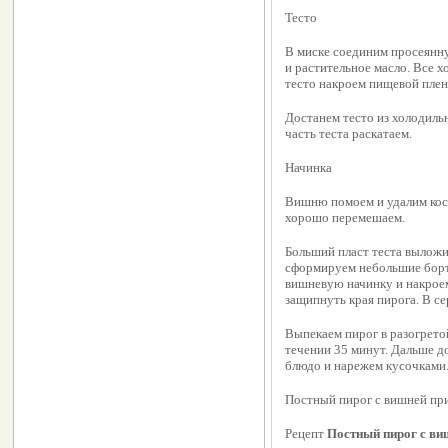
Тесто
В миске соединим просеянную
и растительное масло. Все х
тесто накроем пищевой пленк
Достанем тесто из холодильн
часть теста раскатаем.
Начинка
Вишню помоем и удалим кост
хорошо перемешаем.
Больший пласт теста выложи
сформируем небольшие борти
вишневую начинку и накроем
защипнуть края пирога. В се
Выпекаем пирог в разогретой
течении 35 минут. Дальше до
блюдо и нарежем кусочками
Постный пирог с вишней пр
Рецепт 
Постный пирог с ви