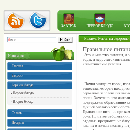
ЗАВТРАК
ПЕРВОЕ БЛЮДО
ВТ
Раздел:
Рецепты здоровья
Правильное питани
  Это и качество питания, и 
Навигация
воды, и недостаток витамин
климатические условия.
Главная
Закуски
  Почки очищают кровь, извл
Горячие блюда
вещества, которые находятся 
- Первое блюдо
серьёзные заболевания как а
почек. Замечено, что жители
- Второе блюдо
подвержены образованию кам
лучшей экологической обста
Правильное питание при кам
Салаты
роль. При этом заболевании 
отдавать предпочтение блюд
Десерты
камнях в почках нельзя упо