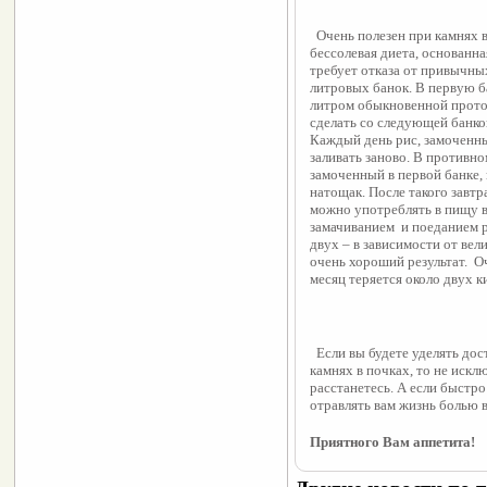
  Очень полезен при камнях 
бессолевая диета, основанна
требует отказа от привычны
литровых банок. В первую б
литром обыкновенной прото
сделать со следующей банкой
Каждый день рис, замоченны
заливать заново. В противно
замоченный в первой банке, 
натощак. После такого завтра
можно употреблять в пищу вс
замачиванием  и поеданием р
двух – в зависимости от вел
очень хороший результат.  Оч
месяц теряется около двух к
  Если вы будете уделять д
камнях в почках, то не искл
расстанетесь. А если быстро 
отравлять вам жизнь болью 
Приятного Вам аппетита!