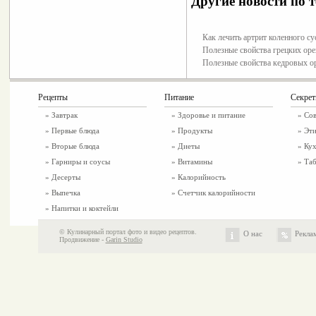
Другие новости по т
Как лечить артрит коленного су
Полезные свойства грецких ор
Полезные свойства кедровых о
Рецепты
Питание
Секре
»
Завтрак
»
Здоровье и питание
» Со
»
Первые блюда
» Продукты
» Эти
»
Вторые блюда
» Диеты
» Ку
»
Гарниры и соусы
» Витамины
» Таб
»
Десерты
» Калорийность
»
Выпечка
» Счетчик калорийности
»
Напитки и коктейли
© Кулинарный портал фото и видео рецептов.
О нас
Рекла
Продвижение -
Garin Studio