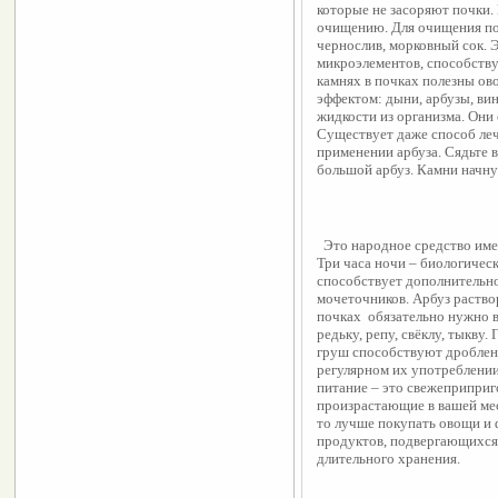
которые не засоряют почки.
очищению. Для очищения поч
чернослив, морковный сок. 
микроэлементов, способству
камнях в почках полезны о
эффектом: дыни, арбузы, ви
жидкости из организма. Они
Существует даже способ леч
применении арбуза. Сядьте в
большой арбуз. Камни начну
  Это народное средство име
Три часа ночи – биологическ
способствует дополнительно
мочеточников. Арбуз раствор
почках  обязательно нужно в
редьку, репу, свёклу, тыкву
груш способствуют дроблени
регулярном их употреблении.
питание – это свежеприприг
произрастающие в вашей мест
то лучше покупать овощи и ф
продуктов, подвергающихся 
длительного хранения.