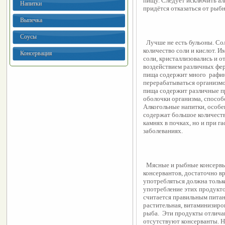
пищу. Следует исключить алк
Напитки
придётся отказаться от рыб
Выпечка
Соусы
  Лучше не есть бульоны. Со
количество соли и кислот. И
Консервация
соли, кристаллизовались и о
воздействием различных фер
пища содержит много  рафин
перерабатываться организмом
пища содержит различные п
оболочки организма, способ
Алкогольные напитки, особен
содержат большое количество
камнях в почках, но и при г
заболеваниях.
  Мясные и рыбные консервы
консервантов, достаточно вр
употребляться должна только
употребление этих продуктов
считается правильным питан
растительная, витаминизиров
рыба.  Эти продукты отлича
отсутствуют консерванты. Но