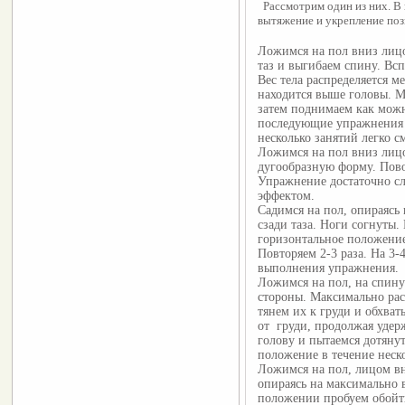
  Рассмотрим один из них. В
вытяжение и укрепление поз
Ложимся на пол вниз лиц
таз и выгибаем спину. Всп
Вес тела распределяется м
находится выше головы. М
затем поднимаем как можн
последующие упражнения в
несколько занятий легко 
Ложимся на пол вниз лицо
дугообразную форму. Пово
Упражнение достаточно с
эффектом.
Садимся на пол, опираясь 
сзади таза. Ноги согнуты
горизонтальное положение
Повторяем 2-3 раза. На 3-
выполнения упражнения.
Ложимся на пол, на спину
стороны. Максимально рас
тянем их к груди и обхва
от груди, продолжая уде
голову и пытаемся дотянут
положение в течение неск
Ложимся на пол, лицом вн
опираясь на максимально 
положении пробуем обойт