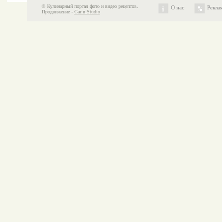
© Кулинарный портал фото и видео рецептов.
О нас
Рекла
Продвижение -
Garin Studio