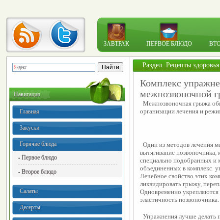
ЗАВТРАК
ПЕРВОЕ БЛЮДО
ВТ
Раздел:
Рецепты здоровья
Комплекс упражне
межпозвоночной 
Навигация
  Межпозвоночная грыжа обы
организации лечения и режи
Главная
Закуски
Горячие блюда
  Один из методов лечения 
вытягивание позвоночника, 
- Первое блюдо
специально подобранных и 
объединенных в комплекс  у
- Второе блюдо
Лечебное свойство этих комп
ликвидировать грыжу, перепа
Салаты
Одновременно укрепляются 
эластичность позвоночника.
Десерты
  Упражнения лучше делать 