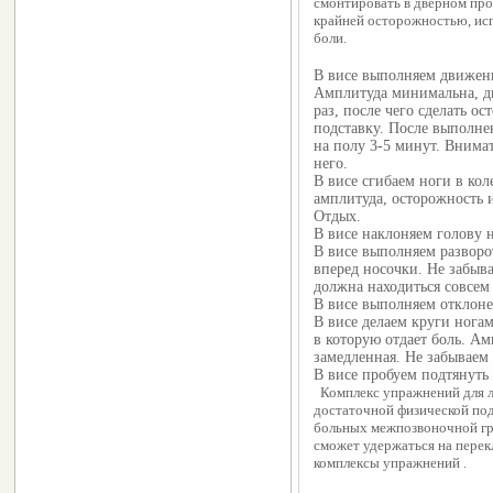
смонтировать в дверном про
крайней осторожностью, испо
боли.
В висе выполняем движения
Амплитуда минимальна, дв
раз, после чего сделать 
подставку. После выполне
на полу 3-5 минут. Внима
него.
В висе сгибаем ноги в кол
амплитуда, осторожность и
Отдых.
В висе наклоняем голову н
В висе выполняем разворо
вперед носочки. Не забыв
должна находиться совсем б
В висе выполняем отклоне
В висе делаем круги нога
в которую отдает боль. А
замедленная. Не забываем
В висе пробуем подтянуть 
  Комплекс упражнений для 
достаточной физической под
больных межпозвоночной гры
сможет удержаться на перек
комплексы упражнений .