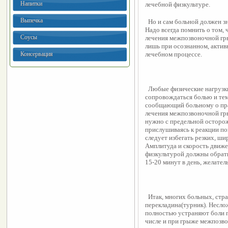
Напитки
лечебной физкультуре.
Выпечка
  Но и сам больной должен 
Надо всегда помнить о том, 
Соусы
лечения межпозвоночной гр
лишь при осознанном, актив
Консервация
лечебном процессе.
  Любые физические нагрузк
сопровождаться болью и тем 
сообщающий больному о пра
лечения межпозвоночной гры
нужно с предельной осторож
прислушиваясь к реакции поз
следует избегать резких, ш
Амплитуда и скорость движе
физкультурой должны обрати
15-20 минут в день, желател
  Итак, многих больных, ст
перекладина(турник). Несло
полностью устраняют боли п
числе и при грыже межпозво