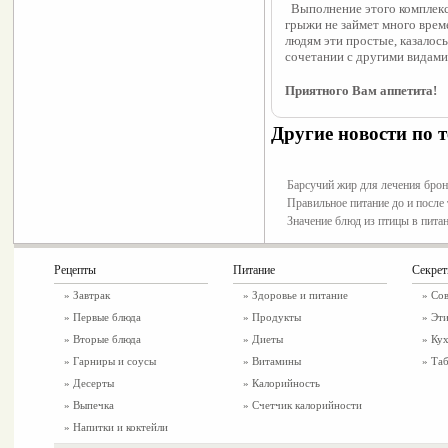
  Выполнение этого комплек
грыжи не займет много врем
людям эти простые, казалось
сочетании с другими видами
Приятного Вам аппетита!
Другие новости по т
Барсучий жир для лечения брон
Правильное питание до и после
Значение блюд из птицы в пита
Рецепты
Питание
Секре
»
Завтрак
»
Здоровье и питание
» Со
»
Первые блюда
» Продукты
» Эти
»
Вторые блюда
» Диеты
» Ку
»
Гарниры и соусы
» Витамины
» Таб
»
Десерты
» Калорийность
»
Выпечка
» Счетчик калорийности
»
Напитки и коктейли