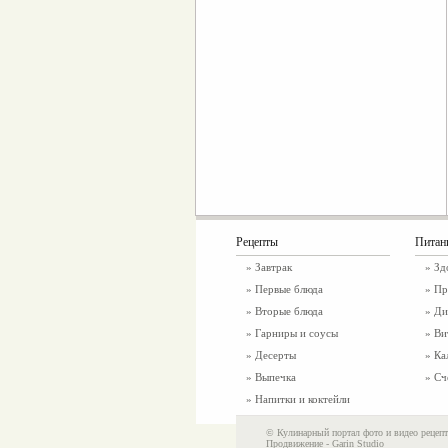
Рецепты
Питан
»
Завтрак
»
Зд
»
Первые блюда
» Пр
»
Вторые блюда
» Ди
»
Гарниры и соусы
» Ви
»
Десерты
» Ка
»
Выпечка
» Сч
»
Напитки и коктейли
© Кулинарный портал фото и видео рецепт
Продвижение -
Garin Studio