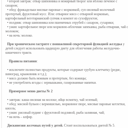
• второй завтрак: отвар шиповника и нежирный творог или яблоко печеное с
сахаром;
• обед: фрикадельки мясные паровые с морковкой, суп овсяный молочный
протертый, фруктовый мусс. Или: отварное мясо с отварной морковью,
картофельный вегетарианский супчик и компот из сухофруктов;
• полдник: отвар шиповника или пшеничных отрубей с сахаром, сухарики;
• ужин: картофельное пюре или морковно-яблочная запеканка, рыба отварная, чай с
молоком;
• на ночь: молоко.
При хроническом гастрите с пониженной секреторной функцией желудка
у
детей следует использовать щадящую диету для облегчения работы желудочно-
кишечного тракта.
Правила питания
:
• исключите полностью продукты, которые содержат грубую клетчатку (редис,
виноград, крыжовник и т.д.);
• мясо должно быть нежным и протертым, без кожицы;
• не употреблять ягоды с зернышками, газированные напитки.
Примерное меню диеты № 2
• завтрак: каша овсяная на молоке, яйцо всмятку, чай зеленый;
• обед: мясной бульон с вермишелью, морковное пюре, мясные паровые котлетки,
кисель;
• ужин: рисовый пудинг с фруктовой подливой, рыба заливная, чай;
• на ночь – кефир.
Дискинезия желчных путей у детей.
Стоит воспользоваться диетой № 5.