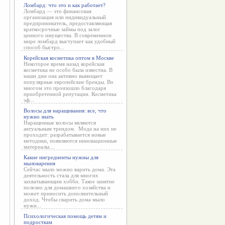
Ломбард: что это и как работает?
Ломбард — это финансовая
организация или индивидуальный
предприниматель, предоставляющая
краткосрочные займы под залог
ценного имущества. В современном
мире ломбард выступает как удобный
способ быстро...
Корейская косметика оптом в Москве
Некоторое время назад корейская
косметика не особо была известна. В
наши дни она активно вымещает
популярные европейские бренды. Во
многом это произошло благодаря
приобретенной репутации. Косметика
эф...
Волосы для наращивания: все, что
нужно знать
Наращенные волосы являются
актуальным трендом. Мода на них не
проходит: разрабатывается новые
методики, появляются инновационные
материалы....
Какие ингредиенты нужны для
мыловарения
Сейчас мыло можно варить дома. Эта
деятельность стала для многих
захватывающим хобби. Такое занятие
полезно для домашнего хозяйства и
может приносить дополнительный
доход. Чтобы сварить дома мыло
нужн...
Психологическая помощь детям и
подросткам