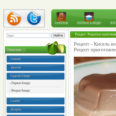
ЗАВТРАК
ПЕРВОЕ БЛЮДО
ВТ
Раздел:
Рецепты напитко
Рецепт - Кисель к
Рецепт приготовле
Навигация
Главная
Закуски
Горячие блюда
- Первое блюдо
- Второе блюдо
Салаты
Десерты