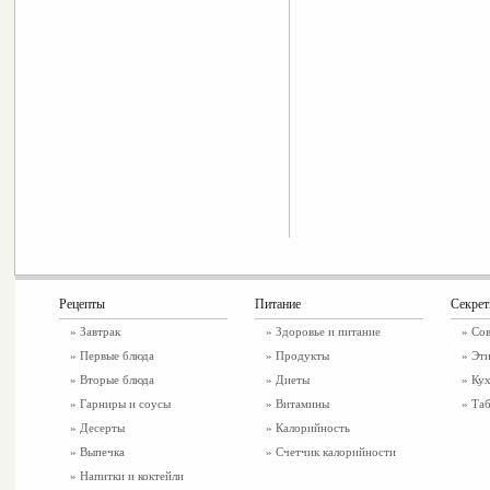
Рецепты
Питание
Секре
»
Завтрак
»
Здоровье и питание
» Со
»
Первые блюда
» Продукты
» Эти
»
Вторые блюда
» Диеты
» Ку
»
Гарниры и соусы
» Витамины
» Таб
»
Десерты
» Калорийность
»
Выпечка
» Счетчик калорийности
»
Напитки и коктейли