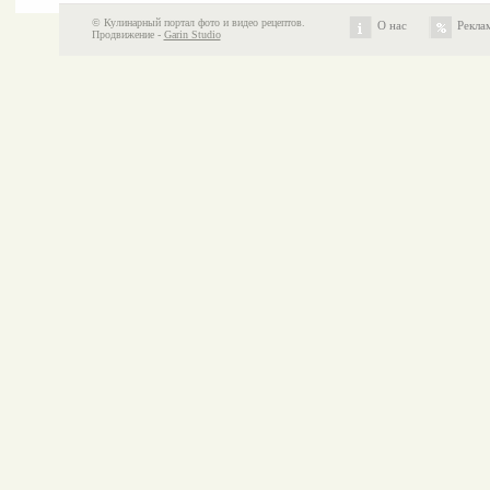
© Кулинарный портал фото и видео рецептов.
О нас
Рекла
Продвижение -
Garin Studio