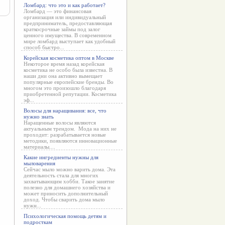
Ломбард: что это и как работает?
Ломбард — это финансовая
организация или индивидуальный
предприниматель, предоставляющая
краткосрочные займы под залог
ценного имущества. В современном
мире ломбард выступает как удобный
способ быстро...
Корейская косметика оптом в Москве
Некоторое время назад корейская
косметика не особо была известна. В
наши дни она активно вымещает
популярные европейские бренды. Во
многом это произошло благодаря
приобретенной репутации. Косметика
эф...
Волосы для наращивания: все, что
нужно знать
Наращенные волосы являются
актуальным трендом. Мода на них не
проходит: разрабатывается новые
методики, появляются инновационные
материалы....
Какие ингредиенты нужны для
мыловарения
Сейчас мыло можно варить дома. Эта
деятельность стала для многих
захватывающим хобби. Такое занятие
полезно для домашнего хозяйства и
может приносить дополнительный
доход. Чтобы сварить дома мыло
нужн...
Психологическая помощь детям и
подросткам