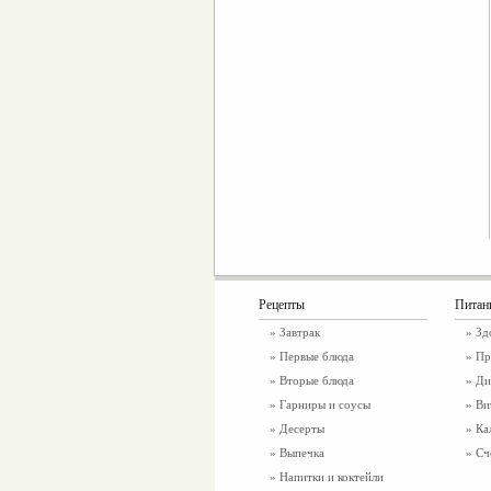
Рецепты
Питан
»
Завтрак
»
Зд
»
Первые блюда
» Пр
»
Вторые блюда
» Ди
»
Гарниры и соусы
» Ви
»
Десерты
» Ка
»
Выпечка
» Сч
»
Напитки и коктейли