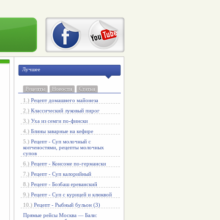
Лучшее
Рецепты
Новости
Статьи
1.)
Рецепт домашнего майонеза
2.)
Классический луковый пирог
3.)
Уха из семги по-фински
4.)
Блины заварные на кефире
5.)
Рецепт - Суп молочный с
копченостями, рецепты молочных
супов
6.)
Рецепт - Консоме по-германски
7.)
Рецепт - Суп калорийный
8.)
Рецепт - Бозбаш ереванский
9.)
Рецепт - Суп с курицей и клюквой
10.)
Рецепт - Рыбный бульон (3)
Прямые рейсы Москва — Бали: