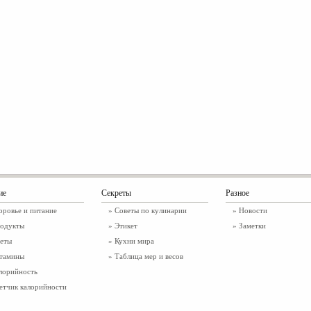
ие
Секреты
Разное
оровье и питание
» Советы по кулинарии
»
Новости
одукты
» Этикет
»
Заметки
еты
» Кухни мира
тамины
» Таблица мер и весов
лорийность
етчик калорийности