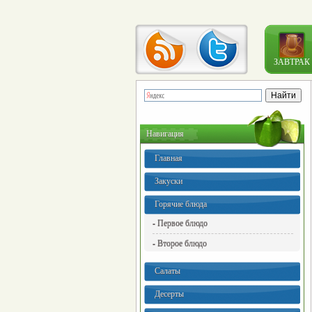
ЗАВТРАК
Навигация
Главная
Закуски
Горячие блюда
- Первое блюдо
- Второе блюдо
Салаты
Десерты