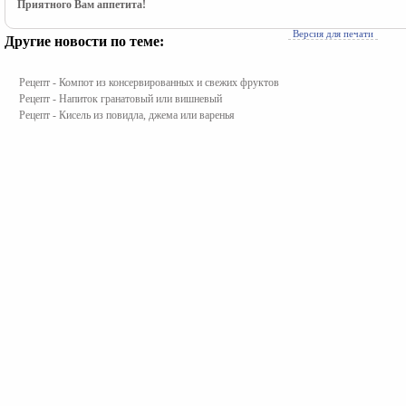
Приятного Вам аппетита!
Версия для печати
Другие новости по теме:
Рецепт - Компот из консервированных и свежих фруктов
Рецепт - Напиток гранатовый или вишневый
Рецепт - Кисель из повидла, джема или варенья