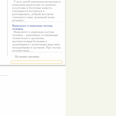
У всех детей изменения настроения и
поведения происходят по-разному:
хохотушка и болтушка напрочь
отказывается веселиться и
разговаривать, добрый весельчак
становится злым, маленький вояка
начинает...
Иммунитет и иммунная система
человека
Иммунитет и иммунная система
человека – важнейшая составляющая
человеческого организма,
противостоящая болезням и
сражающаяся с различными вирусами,
попадающими в организм. При частых
путешествиях, ...
На правах рекламы: