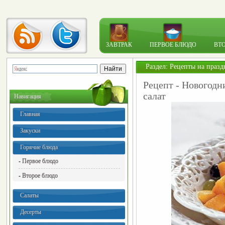
ЗАВТРАК
ПЕРВОЕ БЛЮДО
ВТ
Раздел:
Рецепты на празд
Рецепт - Новогодн
салат
Навигация
Главная
Закуски
Горячие блюда
- Первое блюдо
- Второе блюдо
Салаты
Десерты