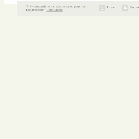
© Кулинарный портал фото и видео рецептов.
О нас
Рекла
Продвижение -
Garin Studio