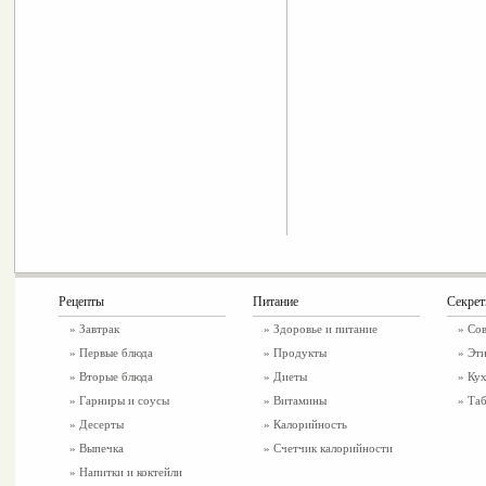
Рецепты
Питание
Секре
»
Завтрак
»
Здоровье и питание
» Со
»
Первые блюда
» Продукты
» Эти
»
Вторые блюда
» Диеты
» Ку
»
Гарниры и соусы
» Витамины
» Таб
»
Десерты
» Калорийность
»
Выпечка
» Счетчик калорийности
»
Напитки и коктейли