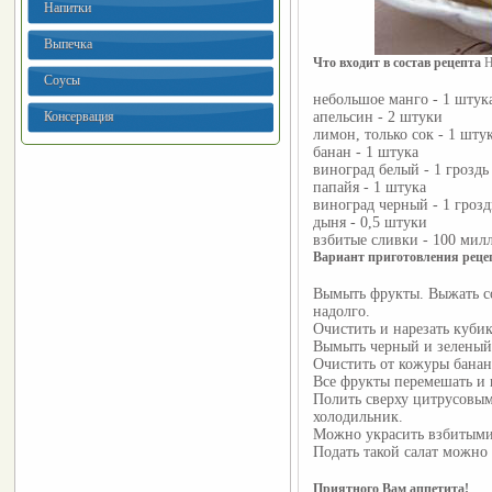
Напитки
Выпечка
Что входит в состав рецепта 
Н
Соусы
небольшое манго - 1 штук
Консервация
апельсин - 2 штуки
лимон, только сок - 1 шту
банан - 1 штука
виноград белый - 1 гроздь
папайя - 1 штука
виноград черный - 1 грозд
дыня - 0,5 штуки
взбитые сливки - 100 мил
Вариант приготовления реце
Вымыть фрукты. Выжать со
надолго.
Очистить и нарезать куби
Вымыть черный и зеленый 
Очистить от кожуры банан
Все фрукты перемешать и 
Полить сверху цитрусовым
холодильник.
Можно украсить взбитыми
Подать такой салат можно
Приятного Вам аппетита!