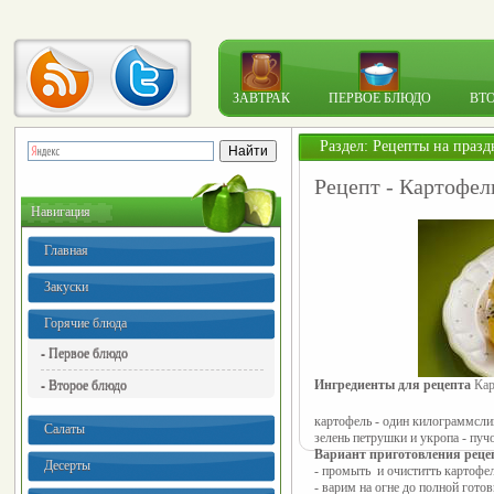
ЗАВТРАК
ПЕРВОЕ БЛЮДО
ВТ
Раздел:
Рецепты на празд
Рецепт - Картофел
Навигация
Главная
Закуски
Горячие блюда
- Первое блюдо
- Второе блюдо
Ингредиенты для рецепта 
Кар
картофель - один килограмм
сли
Салаты
зелень петрушки и укропа - пуч
Вариант приготовления рец
Десерты
- промыть и очиститть картофе
- варим на огне до полной гото