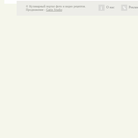
© Кулинарный портал фото и видео рецептов.
О нас
Рекла
Продвижение -
Garin Studio