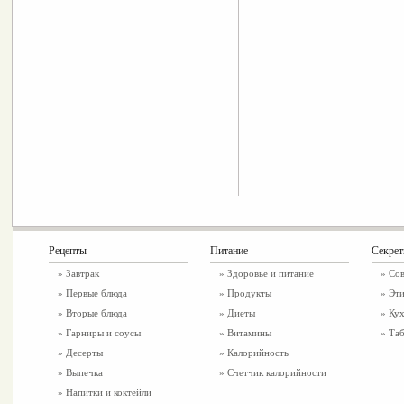
Рецепты
Питание
Секре
»
Завтрак
»
Здоровье и питание
» Со
»
Первые блюда
» Продукты
» Эти
»
Вторые блюда
» Диеты
» Ку
»
Гарниры и соусы
» Витамины
» Таб
»
Десерты
» Калорийность
»
Выпечка
» Счетчик калорийности
»
Напитки и коктейли