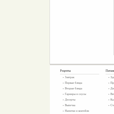
Рецепты
Питан
»
Завтрак
»
Зд
»
Первые блюда
» Пр
»
Вторые блюда
» Ди
»
Гарниры и соусы
» Ви
»
Десерты
» Ка
»
Выпечка
» Сч
»
Напитки и коктейли