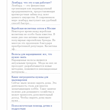
Ломбард: что это и как работает?
Ломбард — это финансовая
организация или индивидуальный
предприниматель, предоставляющая
краткосрочные займы под залог
ценного имущества. В современном
мире ломбард выступает как удобный
способ быстро...
Корейская косметика оптом в Москве
Некоторое время назад корейская
косметика не особо была известна. В
наши дни она активно вымещает
популярные европейские бренды. Во
многом это произошло благодаря
приобретенной репутации. Косметика
эф...
Волосы для наращивания: все, что
нужно знать
Наращенные волосы являются
актуальным трендом. Мода на них не
проходит: разрабатывается новые
методики, появляются инновационные
материалы....
Какие ингредиенты нужны для
мыловарения
Сейчас мыло можно варить дома. Эта
деятельность стала для многих
захватывающим хобби. Такое занятие
полезно для домашнего хозяйства и
может приносить дополнительный
доход. Чтобы сварить дома мыло
нужн...
Психологическая помощь детям и
подросткам