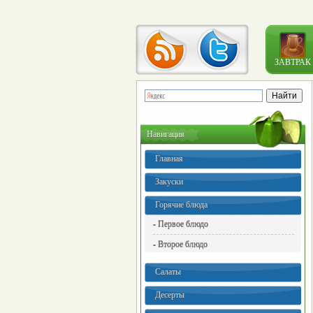
ЗАВТРАК
Навигация
Главная
Закуски
Горячие блюда
- Первое блюдо
- Второе блюдо
Салаты
Десерты