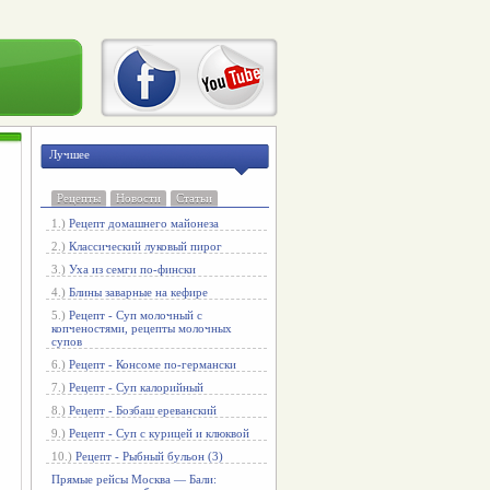
Лучшее
Рецепты
Новости
Статьи
1.)
Рецепт домашнего майонеза
2.)
Классический луковый пирог
3.)
Уха из семги по-фински
4.)
Блины заварные на кефире
5.)
Рецепт - Суп молочный с
копченостями, рецепты молочных
супов
6.)
Рецепт - Консоме по-германски
7.)
Рецепт - Суп калорийный
8.)
Рецепт - Бозбаш ереванский
9.)
Рецепт - Суп с курицей и клюквой
10.)
Рецепт - Рыбный бульон (3)
Прямые рейсы Москва — Бали: