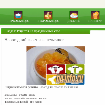
ПЕРВОЕ БЛЮДО
ВТОРОЕ БЛЮДО
ДЕСЕРТЫ
НАПИТКИ
Раздел:
Рецепты на праздничный стол
Новогодний салат из апельсинов
Ингредиенты для рецепта 
Новогодний салат из апельсинов
:
апельсины - восемь  штук
 сироп сахарный - половина стакана
 краситель пищевой - три капли