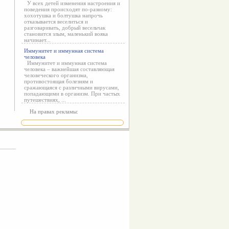
У всех детей изменения настроения и
поведения происходят по-разному:
хохотушка и болтушка напрочь
отказывается веселиться и
разговаривать, добрый весельчак
становится злым, маленький вояка
начинает...
Иммунитет и иммунная система
человека
Иммунитет и иммунная система
человека – важнейшая составляющая
человеческого организма,
противостоящая болезням и
сражающаяся с различными вирусами,
попадающими в организм. При частых
путешествиях, ...
На правах рекламы: