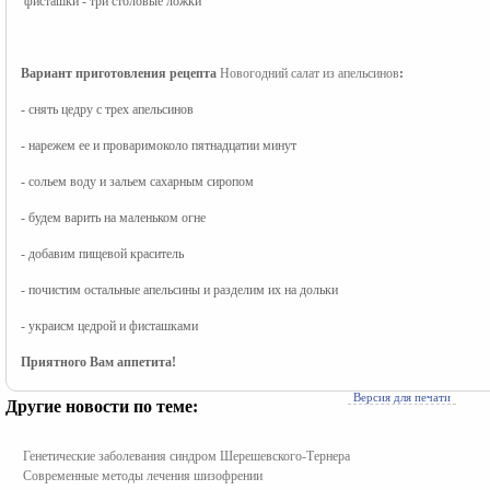
 фисташки - три столовые ложки
Вариант приготовления рецепта 
Новогодний салат из апельсинов
: 
- снять цедру с трех апельсинов
- нарежем ее и проваримоколо пятнадцатии минут
- сольем воду и зальем сахарным сиропом
- будем варить на маленьком огне
- добавим пищевой краситель
- почистим остальные апельсины и разделим их на дольки
- украисм цедрой и фисташками
Приятного Вам аппетита!
Версия для печати
Другие новости по теме:
Генетические заболевания синдром Шерешевского-Тернера
Современные методы лечения шизофрении