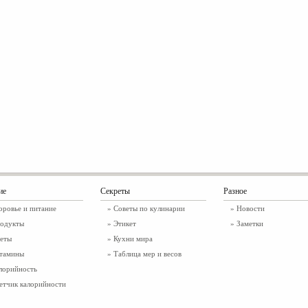
ие
Секреты
Разное
оровье и питание
» Советы по кулинарии
»
Новости
одукты
» Этикет
»
Заметки
еты
» Кухни мира
тамины
» Таблица мер и весов
лорийность
етчик калорийности