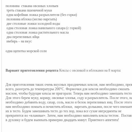
половина  стакана овсяных хлопьев
 треть стакана пшеничной муки
 одна кофейная ложка разрыхлителя (без горки)
 половина яблока (мелко нарезать)
 две столовые ложки холодной воды
 одна столовая ложка ванильного сахара (с горкой)
 одна столовая ложка растительного масла
 два перепелиных яйца
 имбирь – на вкус
одна щепотка морской соли
Вариант приготовления рецепта 
Кексы с овсянкой и яблоками на 8 марта
: 
Для приготовления таких очень вкусных праздничных кексов, нам необходимо, преж
всего, разогреть до температуры 200°С. Формочки для кексов необходимо смазать 
маслом, чтобы будущие кексы не пригорали. Теперь нам необходимо замешать тесто.
Для этого берем муку, корицу, овсяные хлопья, соду и разрыхлитель. После этого, на
необходимо добавить воду, сахар, соль, масло и белок перепелиных яиц. После этого,
нам необходимо помыть и почистить яблоки,  нарезать дольками, после чего вмешать
их в тесто. Будем замешивать тесто до тех пор, пока все сухие ингредиенты не 
превратятся во «влажные». Затем, нам необходимо наполнить кексы тестом.  Постав
в духовку и будем выпекать примерно двадцать минут. Приятного аппетита!