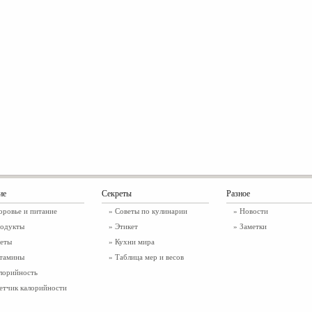
ие
Секреты
Разное
оровье и питание
» Советы по кулинарии
»
Новости
одукты
» Этикет
»
Заметки
еты
» Кухни мира
тамины
» Таблица мер и весов
лорийность
етчик калорийности