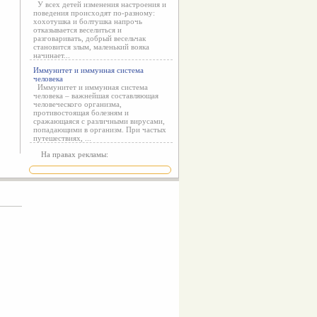
У всех детей изменения настроения и
поведения происходят по-разному:
хохотушка и болтушка напрочь
отказывается веселиться и
разговаривать, добрый весельчак
становится злым, маленький вояка
начинает...
Иммунитет и иммунная система
человека
Иммунитет и иммунная система
человека – важнейшая составляющая
человеческого организма,
противостоящая болезням и
сражающаяся с различными вирусами,
попадающими в организм. При частых
путешествиях, ...
На правах рекламы: