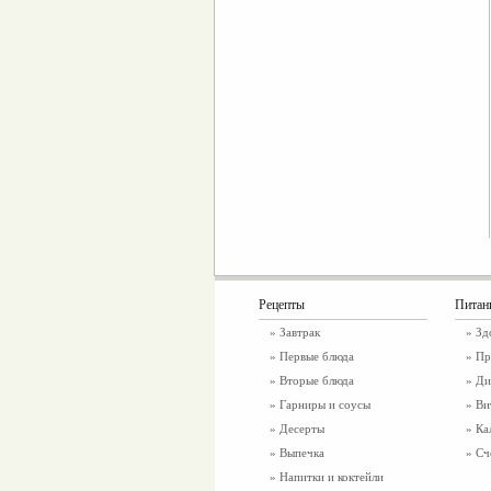
Рецепты
Питан
»
Завтрак
»
Зд
»
Первые блюда
» Пр
»
Вторые блюда
» Ди
»
Гарниры и соусы
» Ви
»
Десерты
» Ка
»
Выпечка
» Сч
»
Напитки и коктейли