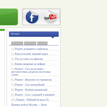
Лучшее
Рецепты
Новости
Статьи
1.)
Рецепт домашнего майонеза
2.)
Классический луковый пирог
3.)
Уха из семги по-фински
4.)
Блины заварные на кефире
5.)
Рецепт - Суп молочный с
копченостями, рецепты молочных
супов
6.)
Рецепт - Консоме по-германски
7.)
Рецепт - Суп калорийный
8.)
Рецепт - Бозбаш ереванский
9.)
Рецепт - Суп с курицей и клюквой
10.)
Рецепт - Рыбный бульон (3)
Прямые рейсы Москва — Бали: