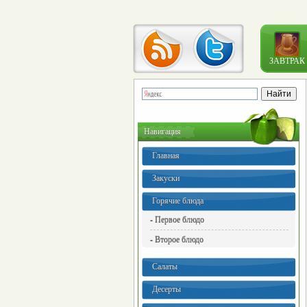
ЗАВТРАК
Навигация
Главная
Закуски
Горячие блюда
- Первое блюдо
- Второе блюдо
Салаты
Десерты