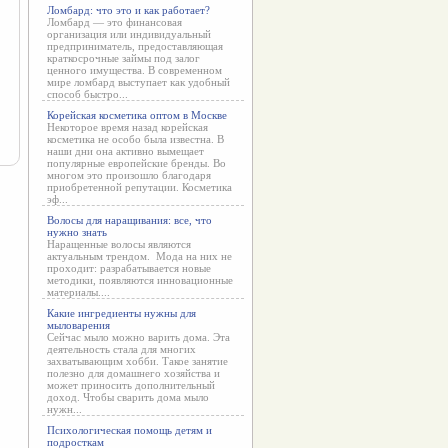
Ломбард: что это и как работает?
Ломбард — это финансовая
организация или индивидуальный
предприниматель, предоставляющая
краткосрочные займы под залог
ценного имущества. В современном
мире ломбард выступает как удобный
способ быстро...
Корейская косметика оптом в Москве
Некоторое время назад корейская
косметика не особо была известна. В
наши дни она активно вымещает
популярные европейские бренды. Во
многом это произошло благодаря
приобретенной репутации. Косметика
эф...
Волосы для наращивания: все, что
нужно знать
Наращенные волосы являются
актуальным трендом. Мода на них не
проходит: разрабатывается новые
методики, появляются инновационные
материалы....
Какие ингредиенты нужны для
мыловарения
Сейчас мыло можно варить дома. Эта
деятельность стала для многих
захватывающим хобби. Такое занятие
полезно для домашнего хозяйства и
может приносить дополнительный
доход. Чтобы сварить дома мыло
нужн...
Психологическая помощь детям и
подросткам