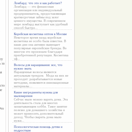
Ломбард: что это и как работает?
Ломбард — это финансовая
организация или индивидуальный
предприниматель, предоставляющая
краткосрочные займы под залог
ценного имущества. В современном
мире ломбард выступает как удобный
способ быстро...
Корейская косметика оптом в Москве
Некоторое время назад корейская
косметика не особо была известна. В
наши дни она активно вымещает
популярные европейские бренды. Во
многом это произошло благодаря
приобретенной репутации. Косметика
у 
эф...
за 
Волосы для наращивания: все, что
нужно знать
я 
Наращенные волосы являются
актуальным трендом. Мода на них не
проходит: разрабатывается новые
методики, появляются инновационные
то 
материалы....
е 
Какие ингредиенты нужны для
мыловарения
Сейчас мыло можно варить дома. Эта
деятельность стала для многих
захватывающим хобби. Такое занятие
полезно для домашнего хозяйства и
может приносить дополнительный
доход. Чтобы сварить дома мыло
нужн...
Психологическая помощь детям и
подросткам