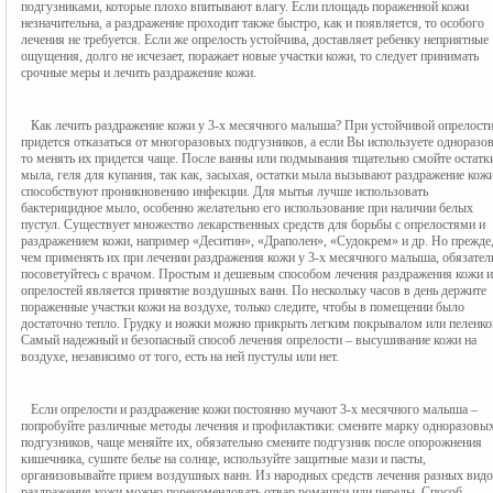
подгузниками, которые плохо впитывают влагу. Если площадь пораженной кожи 
незначительна, а раздражение проходит также быстро, как и появляется, то особого 
лечения не требуется. Если же опрелость устойчива, доставляет ребенку неприятные 
ощущения, долго не исчезает, поражает новые участки кожи, то следует принимать 
срочные меры и лечить раздражение кожи.
   Как лечить раздражение кожи у 3-х месячного малыша? При устойчивой опрелости, 
придется отказаться от многоразовых подгузников, а если Вы используете одноразов
то менять их придется чаще. После ванны или подмывания тщательно смойте остатки
мыла, геля для купания, так как, засыхая, остатки мыла вызывают раздражение кожи
способствуют проникновению инфекции. Для мытья лучше использовать 
бактерицидное мыло, особенно желательно его использование при наличии белых 
пустул. Существует множество лекарственных средств для борьбы с опрелостями и 
раздражением кожи, например «Деситин», «Драполен», «Судокрем» и др. Но прежде,
чем применять их при лечении раздражения кожи у 3-х месячного малыша, обязатель
посоветуйтесь с врачом. Простым и дешевым способом лечения раздражения кожи и 
опрелостей является принятие воздушных ванн. По нескольку часов в день держите 
пораженные участки кожи на воздухе, только следите, чтобы в помещении было 
достаточно тепло. Грудку и ножки можно прикрыть легким покрывалом или пеленкой
Самый надежный и безопасный способ лечения опрелости – высушивание кожи на 
воздухе, независимо от того, есть на ней пустулы или нет.
   Если опрелости и раздражение кожи постоянно мучают 3-х месячного малыша – 
попробуйте различные методы лечения и профилактики: смените марку одноразовых
подгузников, чаще меняйте их, обязательно смените подгузник после опорожнения 
кишечника, сушите белье на солнце, используйте защитные мази и пасты, 
организовывайте прием воздушных ванн. Из народных средств лечения разных видо
раздражения кожи можно порекомендовать отвар ромашки или череды. Способ 