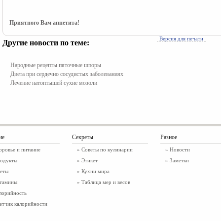
Приятного Вам аппетита!
Версия для печати
Другие новости по теме:
Народные рецепты пяточные шпоры
Диета при сердечно сосудистых заболеваниях
Лечение натоптышей сухие мозоли
ие
Секреты
Разное
оровье и питание
» Советы по кулинарии
»
Новости
одукты
» Этикет
»
Заметки
еты
» Кухни мира
тамины
» Таблица мер и весов
лорийность
етчик калорийности