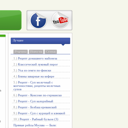
Лучшее
Рецепты
Новости
Статьи
1.)
Рецепт домашнего майонеза
2.)
Классический луковый пирог
3.)
Уха из семги по-фински
4.)
Блины заварные на кефире
5.)
Рецепт - Суп молочный с
копченостями, рецепты молочных
супов
 
6.)
Рецепт - Консоме по-германски
7.)
Рецепт - Суп калорийный
8.)
Рецепт - Бозбаш ереванский
9.)
Рецепт - Суп с курицей и клюквой
10.)
Рецепт - Рыбный бульон (3)
 
Прямые рейсы Москва — Бали: