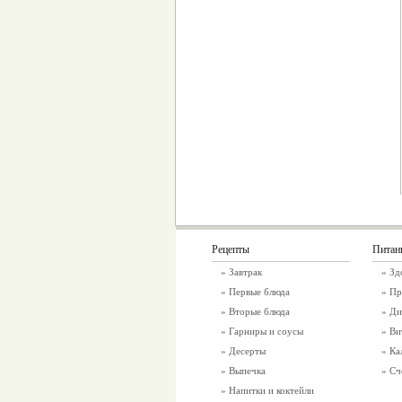
Рецепты
Питан
»
Завтрак
»
Зд
»
Первые блюда
» Пр
»
Вторые блюда
» Ди
»
Гарниры и соусы
» Ви
»
Десерты
» Ка
»
Выпечка
» Сч
»
Напитки и коктейли