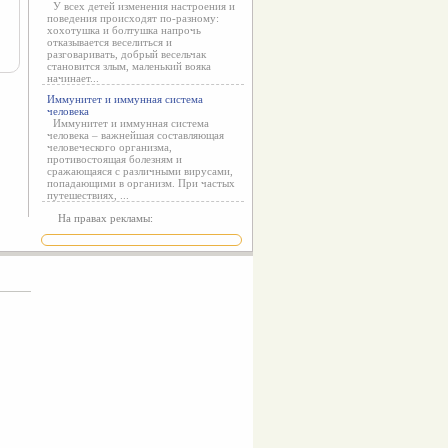
У всех детей изменения настроения и
поведения происходят по-разному:
хохотушка и болтушка напрочь
отказывается веселиться и
разговаривать, добрый весельчак
становится злым, маленький вояка
начинает...
Иммунитет и иммунная система
человека
Иммунитет и иммунная система
человека – важнейшая составляющая
человеческого организма,
противостоящая болезням и
сражающаяся с различными вирусами,
попадающими в организм. При частых
путешествиях, ...
На правах рекламы: