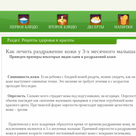
ПЕРВОЕ БЛЮДО
ВТОРОЕ БЛЮДО
ДЕСЕРТЫ
НАПИТКИ
Раздел:
Рецепты здоровья и красоты
Как лечить раздражение кожи у 3-х месячного малыша
Приведем примеры некоторых видов сыпи и раздражений кожи
:
  Синюшность кожи
. Если ребенка с бледной кожей раздеть, можно увидеть, как на 
коже выступают синеватые точки. Это явление не требует лечения и с возрастом 
проходит бесследно.
Опрелость
. Сильнее всего страдает кожа под подгузниками, на ягодицах. Опрелость
обычно выглядит как скопление маленьких прыщиков и участков огрубевшей кожи 
красного цвета. При тяжелой форме опрелости происходит нарушение целостности 
кожи – эрозия.
   Практически у всех младенцев образуется время от времени раздражение кожи, не 
исключением являются и 3-х месячные малыши. Причиной опрелости и раздражения
кожи в раннем возрасте считают постоянный контакт кожи с мокрыми пеленками, 