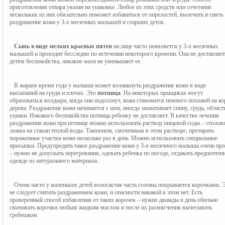
приготовления отвара указан на упаковке. Любое из этих средств или сочетание 
нескольких из них обязательно поможет избавиться от опрелостей, вылечить и снять 
раздражение кожи у 3-х месячных малышей и старших деток.
Сыпь в виде мелких красных пятен
 на лице часто появляется у 3-х месячных 
малышей и проходит бесследно по истечении некоторого времени. Она не доставляет 
детям беспокойства, никакие мази не уменьшают ее.
   В жаркое время года у малыша может возникнуть раздражение кожи в виде 
высыпаний на груди и плечах. Это
 потница
. На некоторых прыщиках могут 
образоваться волдыри, когда они подсохнут, кожа становится немного похожей на кор
дерева. Раздражение кожи начинается с шеи, иногда захватывает спину, грудь, область 
ушами. Никакого беспокойства потница ребенку не доставляет. В качестве лечения 
раздражения кожи при потнице можно использовать раствор пищевой соды – столова
ложка на стакан теплой воды. Тампоном, смоченным в этом растворе, протирать 
пораженные участки кожи несколько раз в день. Можно использовать специальные 
присыпки. Предупредить такое раздражение кожи у 3-х месячного малыша очень прос
– нужно не допускать перегревания, одевать ребенка по погоде, отдавать предпочтени
одежде из натурального материала.
   Очень часто у маленьких детей волосистая часть головы покрывается корочками. Это 
не следует считать раздражением кожи, и опасности никакой в этом нет. Есть 
проверенный способ избавления от таких корочек – нужно дважды в день обильно 
смачивать корочки любым жидким маслом и после их размягчения вычесывать 
гребешком.