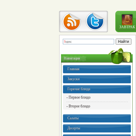
ЗАВТРАК
Навигация
Главная
Закуски
Горячие блюда
- Первое блюдо
- Второе блюдо
Салаты
Десерты