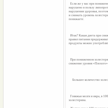
  Если же у вас при пониж
нарушено в пользу липопрот
нарушения здоровья, поэтом
и снижать уровень холестери
понижаете.
  Итак? Какая диета при сн
правил питания придерживат
продукты можно употреблять
  При пониженном холестери
снижение уровня «Плохого»
     Большее количество хо
  Говяжьи мозги и икра, в 1
холестерина.