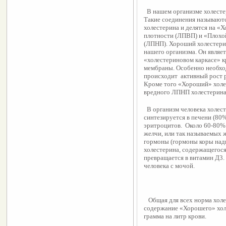
  В нашем организме холесте
Такие соединения называют
холестерина и делятся на «
плотности (ЛПВП) и «Плохой
(ЛПНП). Хороший холестерин
нашего организма. Он являет
«холестериновом каркасе» к
мембраны. Особенно необходи
происходит  активный рост р
Кроме того «Хороший» холес
вредного ЛПНП холестерина, 
  В организм человека холест
синтезируется в печени (80%
эритроцитов.  Около 60-80%
желчи, или так называемых 
гормоны (гормоны коры надпо
холестерина, содержащегося 
превращается в витамин Д3. 
человека с мочой.
   Общая для всех норма хол
содержание «Хорошего» холе
грамма на литр крови.