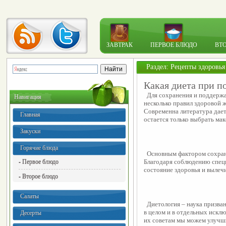
ЗАВТРАК
ПЕРВОЕ БЛЮДО
ВТ
Раздел:
Рецепты здоровья
Какая диета при 
  Для сохранения и поддержа
Навигация
несколько правил здоровой ж
Современна литература дает 
Главная
остается только выбрать ма
Закуски
Горячие блюда
  Основным фактором сохран
- Первое блюдо
Благодаря соблюдению спец
состояние здоровья и вылеч
- Второе блюдо
Салаты
  Диетология – наука призва
в целом и в отдельных исклю
Десерты
их советам мы можем улучши