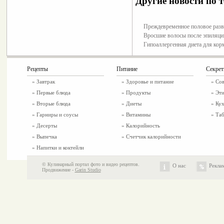
Другие новости по т
Преждевременное половое разв
Вросшие волосы после эпиляции
Гипоаллергенная диета для ко
Рецепты
Питание
Секре
»
Завтрак
»
Здоровье и питание
» Со
»
Первые блюда
» Продукты
» Эти
»
Вторые блюда
» Диеты
» Ку
»
Гарниры и соусы
» Витамины
» Таб
»
Десерты
» Калорийность
»
Выпечка
» Счетчик калорийности
»
Напитки и коктейли
© Кулинарный портал фото и видео рецептов.
О нас
Рекла
Продвижение -
Garin Studio