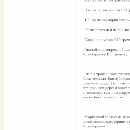
  Желтки яиц в 100 граммах 
  В голландском сыре в 100 
  100 грамм скумбрии тихоок
  Говяжьи почки и печень по 
  Сливочное масло 0,19 грам
  Свиной жир вопреки общес
холестерина в 100 граммах.
  Чтобы уровень холестерина
богат зеленью. Ешьте больше
полезной пищей. Например, с
перцем и сельдереем богат в
антиоксидантом и регулирует
так же богат витамином С.
  Морковный сок и сама морк
пониженном холестерине, а
холестерине».