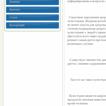
информированы в вопросах с
Напитки
Выпечка
  Серьезные нарушения здор
Соусы
холестерина. Вопреки всеоб
не менее опасен для здоровь
Консервация
степени подвержены депресс
холестерине у людей старше 
Диетологи всего мира трудят
решают, какая диета при по
различных случаях.
   Существует множество ди
диеты с низким содержанием
    Так что же такое холестер
  Холестерин является жиро
продуктах питания животного
крови человека.