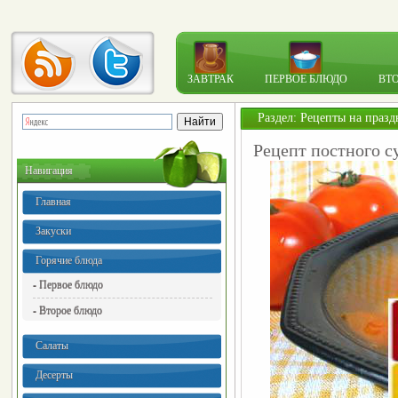
ЗАВТРАК
ПЕРВОЕ БЛЮДО
ВТ
Раздел:
Рецепты на празд
Рецепт постного 
Навигация
Главная
Закуски
Горячие блюда
- Первое блюдо
- Второе блюдо
Салаты
Десерты