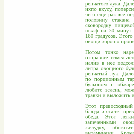
репчатого лука. Дал
ихпо вкусу, поперси
чего еще раз все пе
половину стакана 
сковородку пищево
шкаф на 30 минут и
180 градусов. Этого
овощи хорошо пропе
Потом тонко наре
отправьте измельче
налив в нее подсолн
литра овощного бул
репчатый лук. Дале
по порционным тар
бульоном с обжар
любите зелень, мож
травки и выложить 
Этот превосходный 
блюда и станет прев
обеда. Этот легк
запеченными ово
желудку, обогати
витаминами. Кром