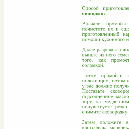
Способ приготовле
овощами
:
Вначале промойте
почистите их и еще
приготовленный ка
помощи кухонного н
Далее разрежьте вдо
выньте из него семе
того, как промое
соломкой. 
Потом промойте т
полотенцем, потом н
у вас должно получи
Поставьте сковор
подсолнечное масло
зиру на медленном
почувствуете резко
снимите сковородку с
Затем положите в
картофель, морковь