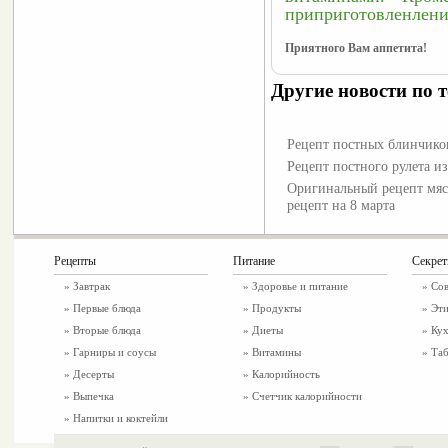
приприготовленлени
Приятного Вам аппетита!
Другие новости по т
Рецепт постных блинчико
Рецепт постного рулета и
Оригинальный рецепт мясн
рецепт на 8 марта
Рецепты
Питание
Секре
»
Завтрак
»
Здоровье и питание
» Со
»
Первые блюда
» Продукты
» Эти
»
Вторые блюда
» Диеты
» Ку
»
Гарниры и соусы
» Витамины
» Таб
»
Десерты
» Калорийность
»
Выпечка
» Счетчик калорийности
»
Напитки и коктейли