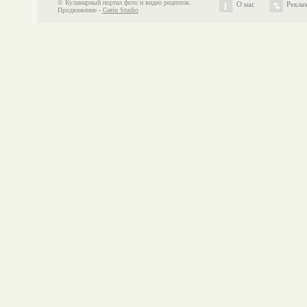
© Кулинарный портал фото и видео рецептов.
О нас
Рекла
Продвижение -
Garin Studio