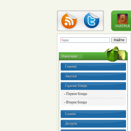
ЗАВТРАК
Навигация
Главная
Закуски
Горячие блюда
- Первое блюдо
- Второе блюдо
Салаты
Десерты