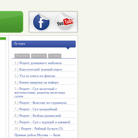
Лучшее
Рецепты
Новости
Статьи
1.)
Рецепт домашнего майонеза
2.)
Классический луковый пирог
3.)
Уха из семги по-фински
4.)
Блины заварные на кефире
5.)
Рецепт - Суп молочный с
копченостями, рецепты молочных
супов
6.)
Рецепт - Консоме по-германски
7.)
Рецепт - Суп калорийный
8.)
Рецепт - Бозбаш ереванский
9.)
Рецепт - Суп с курицей и клюквой
10.)
Рецепт - Рыбный бульон (3)
Прямые рейсы Москва — Бали: