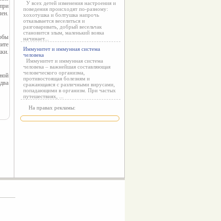
У всех детей изменения настроения и
ри 
поведения происходят по-разному:
ен. 
хохотушка и болтушка напрочь
отказывается веселиться и
разговаривать, добрый весельчак
становится злым, маленький вояка
бы 
начинает...
те 
Иммунитет и иммунная система
ки. 
человека
Иммунитет и иммунная система
человека – важнейшая составляющая
человеческого организма,
ой 
противостоящая болезням и
два 
сражающаяся с различными вирусами,
попадающими в организм. При частых
путешествиях, ...
На правах рекламы: