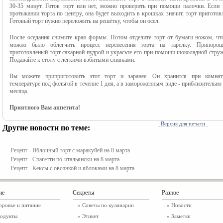
30-35 минут. Готов торт или нет, можно проверить при помощи палочки. Если п
протыкании торта по центру, она будет выходить в крошках значит, торт приготовл
Готовый торт нужно переложить на решётку, чтобы он осел.
После оседания снимите края формы. Потом отделите торт от бумаги ножом, что
можно было облегчить процесс перенесения торта на тарелку. Припороши
приготовленый торт сахарной пудрой и украсьте его при помощи шоколадной струж
Подавайте к столу с лёгкими взбитыми сливками.
Вы можете приприготовить этот торт и заранее. Он хранится при комнатн
температуре под фольгой в течение 1 дня, а в замороженным виде - приблизительно 
месяца.
Приятного Вам аппетита!
Версия для печати
Другие новости по теме:
Рецепт - Яблочный торт с маракуйей на 8 марта
Рецепт - Спагетти по-итальянски на 8 марта
Рецепт - Кексы с овсянкой и яблоками на 8 марта
ие
Секреты
Разное
оровье и питание
» Советы по кулинарии
»
Новости
одукты
» Этикет
»
Заметки