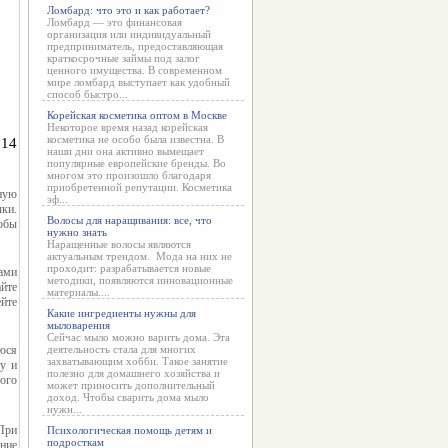
Ломбард: что это и как работает?
Ломбард — это финансовая
организация или индивидуальный
предприниматель, предоставляющая
краткосрочные займы под залог
ценного имущества. В современном
мире ломбард выступает как удобный
способ быстро...
Корейская косметика оптом в Москве
Некоторое время назад корейская
косметика не особо была известна. В
14 
наши дни она активно вымещает
популярные европейские бренды. Во
многом это произошло благодаря
приобретенной репутации. Косметика
ную 
эф...
и. 
Волосы для наращивания: все, что
обы 
нужно знать
Наращенные волосы являются
актуальным трендом. Мода на них не
проходит: разрабатывается новые
ми 
методики, появляются инновационные
йте 
материалы....
йте 
Какие ингредиенты нужны для
мыловарения
Сейчас мыло можно варить дома. Эта
юся 
деятельность стала для многих
захватывающим хобби. Такое занятие
у и 
полезно для домашнего хозяйства и
го 
может приносить дополнительный
доход. Чтобы сварить дома мыло
нужн...
ри 
Психологическая помощь детям и
подросткам
ние 