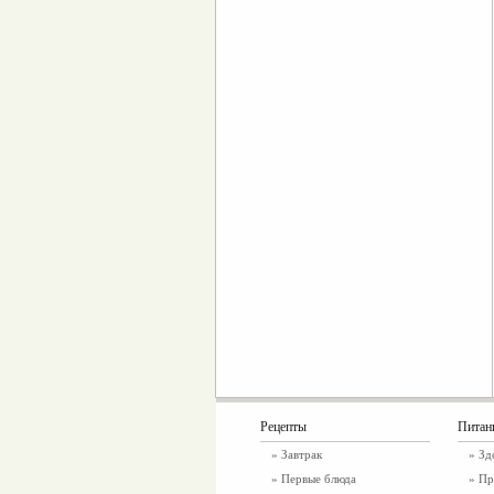
Рецепты
Питан
»
Завтрак
»
Зд
»
Первые блюда
» Пр