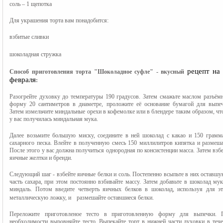
соль – 1 щепотка
Для украшения торта вам понадобится:
взбитые сливки
шоколадная стружка 
рецепт на 
Способ приготовления
торта "Шоколадное суфле" - вкусный 
февраля
:
Разогрейте духовку до температуры 190 градусов. Затем смажьте маслом разъём
форму 20 сантиметров в диаметре, проложите её основание бумагой для выпечк
Затем измельчите миндальные орехи в кофемолке или в блендере таким образом, чт
у вас получилась миндальная мука.
Далее возьмите большую миску, соедините в ней шоколад с какао и 150 грамма
сахарного песка. Влейте в полученную смесь 150 миллилитров кипятка и размеша
После этого у вас должна получиться однородная по консистенции масса. Затем взбе
яичные желтки и бренди.
Следующий шаг - взбейте яичные белки и соль. Постепенно всыпьте в них оставшу
часть сахара, при этом постоянно взбивайте массу. Затем добавьте в шоколад мук
миндаль. Потом введите четверть яичных белков в шоколад, используя для это
металлическую ложку, и 
размешайте оставшиеся белки.
Переложите приготовленое тесто в приготовленную форму для выпечки. П
необходимости выровняйте тесто. Выпекайте торт в нижней части духовки в тече