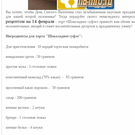
Вы хотите, чтобы День Святого Валентина стал незабываемым вкусным праздник
рецептом на 14 февраля
 – торт «Шоколадное суфле» принесёт вам обоим ма
положительных эмоций и станет восхитительным десертом к праздничному ужину!
Ингредиенты для торта "Шоколадное суфле":
Для приготовления 
10 порций торта вам понадобится:
миндальные орехи - 50 граммов
простая мука - 3 столовые ложки
измельчённый шоколад (70% какао) 
-
85 граммов
просеянный какао порошок -
50 граммов
сахар - 200 граммов
яичные желтки – 2 штуки
бренди - 1 столовая ложка
яичные белки – 4 штуки