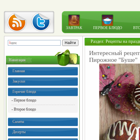
ЗАВТРАК
ПЕРВОЕ БЛЮДО
ВТ
Раздел:
Рецепты на празд
Интересный рецепт
Пирожное "Буше"
Навигация
Главная
Закуски
Горячие блюда
- Первое блюдо
- Второе блюдо
Салаты
Десерты