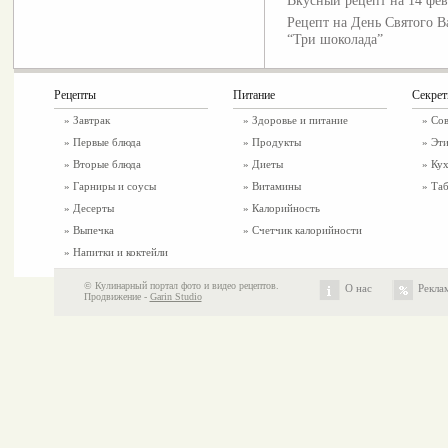
Вкусный рецепт на 14 фев
Рецепт на День Святого 
“Три шоколада”
Рецепты
Питание
Секре
»
Завтрак
»
Здоровье и питание
» Со
»
Первые блюда
» Продукты
» Эти
»
Вторые блюда
» Диеты
» Ку
»
Гарниры и соусы
» Витамины
» Таб
»
Десерты
» Калорийность
»
Выпечка
» Счетчик калорийности
»
Напитки и коктейли
© Кулинарный портал фото и видео рецептов.
О нас
Рекла
Продвижение -
Garin Studio