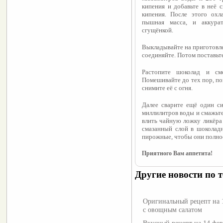
кипения и добавьте в неё 
кипения. После этого охл
пышная масса, и аккура
сгущёнкой.
Выкладывайте на приготовле
соединяйте. Потом поставьт
Растопите шоколад и см
Помешивайте до тех пор, пок
снимите её с огня.
Далее сварите ещё один си
миллилитров воды и смажьт
влить чайную ложку ликёра
смазанный слой в шоколадн
пирожные, чтобы они полнос
Приятного Вам аппетита!
Другие новости по т
Оригинальный рецепт на 1
с овощным салатом