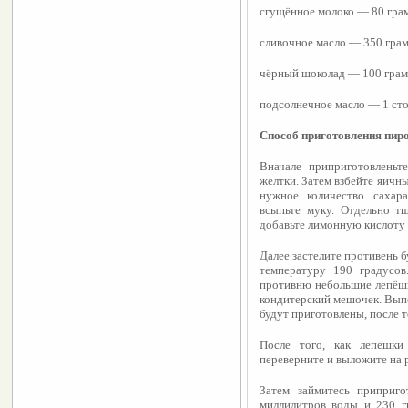
сгущённое молоко — 80 гра
сливочное масло — 350 гра
чёрный шоколад — 100 гра
подсолнечное масло — 1 ст
Способ приготовления
пир
Вначале приприготовленьте
желтки. Затем взбейте яичны
нужное количество сахар
всыпьте муку. Отдельно тщ
добавьте лимонную кислоту 
Далее застелите противень б
температуру 190 градусов
противню небольшие лепёшки
кондитерский мешочек. Выпе
будут приготовлены, после т
После того, как лепёшки 
переверните и выложите на 
Затем займитесь приприго
миллилитров воды и 230 г