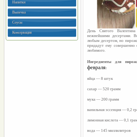
Напитки
Выпечка
Соусы
День Святого Валентина 
Консервация
нежнейшими десертами. В
любым десертом, но пирожн
придадут ему совершенно о
любимого.
Ингредиенты для пиро
февраля
: 
яйца — 8 штук
сахар — 520 грамм
мука — 200 грамм
ванильная эссенция — 0,2 г
лимонная кислота — 0,1 гра
вода — 145 миллилитров