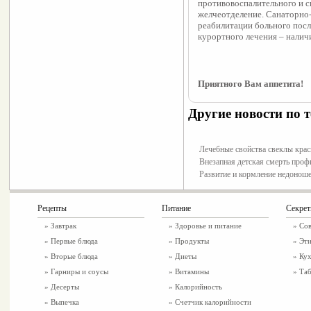
противовоспалительного и с
желчеотделение. Санаторно-
реабилитации больного посл
курортного лечения – налич
Приятного Вам аппетита!
Другие новости по т
Лечебные свойства свеклы кра
Внезапная детская смерть проф
Развитие и кормление недонош
Рецепты
Питание
Секре
»
Завтрак
»
Здоровье и питание
» Со
»
Первые блюда
» Продукты
» Эти
»
Вторые блюда
» Диеты
» Ку
»
Гарниры и соусы
» Витамины
» Таб
»
Десерты
» Калорийность
»
Выпечка
» Счетчик калорийности