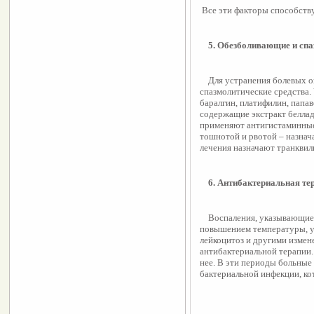
 Все эти факторы способст
    5. Обезболивающие и сп
    Для устранения болевых ощущений назначают обезболивающие и 
спазмолитические средства.
баралгин, платифилин, папав
содержащие экстракт беллад
применяют антигистаминные 
тошнотой и рвотой – назнач
лечения назначают транквил
    6. Антибактериальная те
    Воспаления, указывающие чаще на острый холецистит сопровождается 
повышением температуры, ув
лейкоцитоз и другими измене
антибактериальной терапии. 
нее. В эти периоды больные
бактериальной инфекции, к