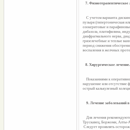
   7. Физиотерапевтическое
    С учетом варианта дискинезии функционального заболевания желчного 
пузыря (гипертоническая или
озокеритовые и парафиновые
дибазола, платифилина, инду
диафрагмального нерва, диа
грязелечебные и теплые ван
период снижения обострения
воспаления в желчных прото
   8. Хирургическое лечение.
    Показаниями к оперативному вмешательству являются: значительные 
нарушение или отсутствие ф
острый калькулезный холеци
    9. Лечение заболеваний 
    Для лечения рекомендуются санатории курортов: Железноводск, Моршине, 
Трускавец, Боржоми, Алты-
 Следует проявлять осторожность в использовании минеральных вод. Кроме 