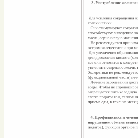
    3. Употребление желчег
 Для усиления сокращения желчного пузыря применяют такие средства, как 
холекинетики. 
   Они стимулируют сократительную функцию желчного пузыря и 
способствуют выведению жел
масла, сернокислую магнези
   Не рекомендуется принимать при обострении хронического холецестита, 
остром холецестите и при м
 Для увеличения образования желчи применяют холеретики. Например, 
дегидрохолевая кислота (холо
все они относятся к холерет
увеличить секрецию желчи, 
Холеретики не рекомендует
(функциональной части) печ
   Лечение заболеваний достаточно эффективно применением минеральной 
воды. Чтобы не спровоциров
запрещается пить холодную в
слегка подогретом, теплом ви
приема еды, в течение месяц
   4. Профилактика и лече
нарушением обмена вещес
подагра), функции органов 