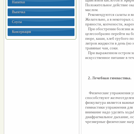
щавелевой кислотой и эфирн
Напитки
Положительное действие ока
маслом. 
Выпечка
   Рекомендуются салаты и винегреты, заправленные оливковым маслом. 
Желательно, а в некоторых с
Соусы
пряности, копчености, жаре
   При обострении болезни желчного пузыря и участившихся приступах 
Консервация
целесообразно перейти на б
пюре, каши, хлеб грубого по
литров жидкости в день (но 
травяные чаи, соки.
   При выраженном остром холецистите рекомендуется перейти на 
искусственное питание в теч
   2. Лечебная гимнастика.
    Физические упражнения улучшают кровообращение в брюшной полости, 
способствуют желчеотделен
физкультура является важны
гимнастики упражнения для
внимание надо уделять ходьб
диафрагмальное дыхание, ос
чрезмерные физические нагр