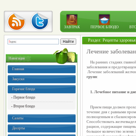
ЗАВТРАК
ПЕРВОЕ БЛЮДО
ВТ
Раздел:
Рецепты здоровья
Лечение заболева
Навигация
    На ранних стадиях главной задачей является устранение симптомов 
заболевания и предотвращен
Главная
 Лечение заболеваний желч
групп
:
Закуски
Горячие блюда
    1. Лечебное питание и ди
- Первое блюдо
- Второе блюдо
    Прием пищи должен проходить дробно, небольшими порциями 4- 5 раз в 
течение дня с равными пром
полноценным и сбалансирова
Салаты
Способствовать желчевыдел
рацион, содержащие пищевые
Десерты
большое количество зелени.