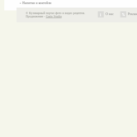
»
Напитки и коктейли
© Кулинарный портал фото и видео рецептов.
О нас
Рекла
Продвижение -
Garin Studio