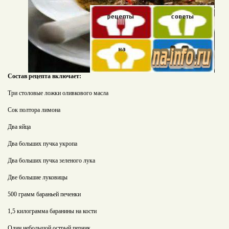
Состав рецепта включает:
Три столовые ложки оливкового масла
Сок полтора лимона
Два яйца
Два больших пучка укропа
Два больших пучка зеленого лука
Две большие луковицы
500 грамм бараньей печенки
1,5 килограмма баранины на кости
Один небольшой острый перчик