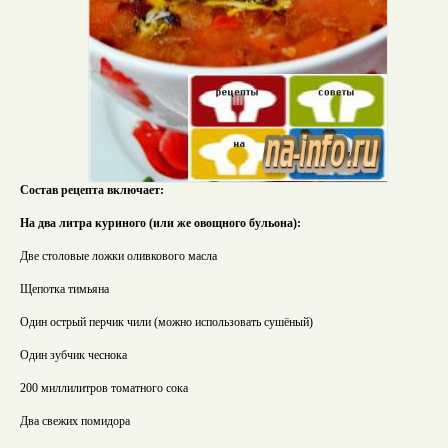
Состав рецепта включает:
На два литра куриного (или же овощного бульона):
Две столовые ложки оливкового масла
Щепотка тимьяна
Один острый перчик чили (можно использовать сушёный)
Один зубчик чеснока
200 миллилитров томатного сока
Два свежих помидора