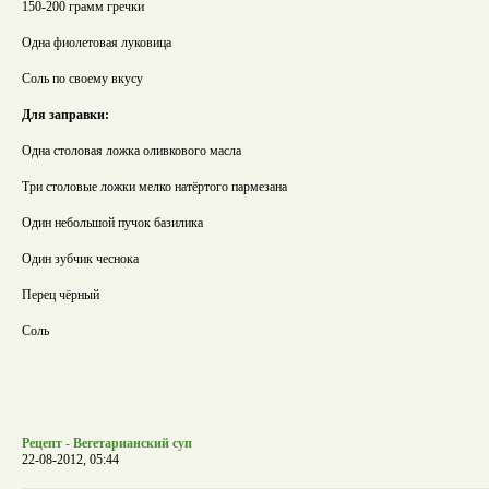
150-200 грамм гречки
Одна фиолетовая луковица
Соль по своему вкусу
Для заправки:
Одна столовая ложка оливкового масла
Три столовые ложки мелко натёртого пармезана
Один небольшой пучок базилика
Один зубчик чеснока
Перец чёрный
Соль
Рецепт - Вегетарианский суп
22-08-2012, 05:44