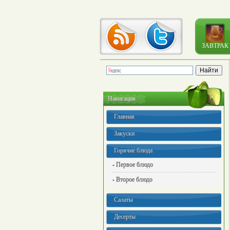
ЗАВТРАК
Навигация
Главная
Закуски
Горячие блюда
- Первое блюдо
- Второе блюдо
Салаты
Десерты