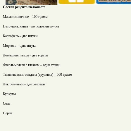
Состав рецепта включает:
Масло сливочное – 100 грамм
Петрушка, кинза – по половине пучка
Картофель – две штуки
Морковь – одна штука
Домашняя лапша – две горсти
Фасоль мелкая с глазком – один стакан
Телятина или говядина (грудинка) – 500 грамм
Лук репчатый – две головки
Куркума
Соль
Перец